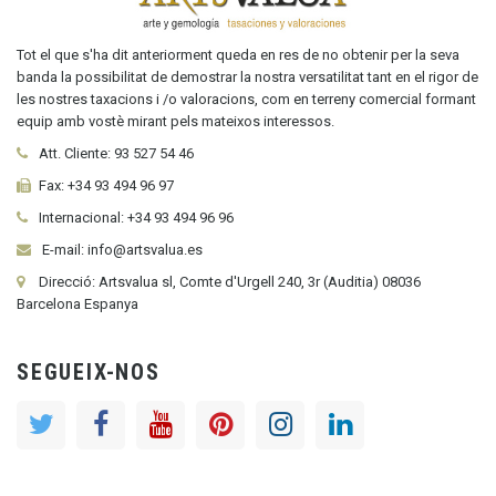
Tot el que s'ha dit anteriorment queda en res de no obtenir per la seva
banda la possibilitat de demostrar la nostra versatilitat tant en el rigor de
les nostres taxacions i /o valoracions, com en terreny comercial formant
equip amb vostè mirant pels mateixos interessos.
Att. Cliente:
93 527 54 46
Fax:
+34 93 494 96 97
Internacional:
+34
93 494 96 96
E-mail: info@artsvalua.es
Direcció: Artsvalua sl, Comte d'Urgell 240, 3r (Auditia) 08036
Barcelona Espanya
SEGUEIX-NOS