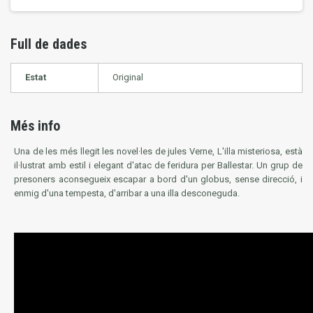
Full de dades
Estat
Original
Més info
Una de les més llegit les novel·les de jules Verne,
L'illa misteriosa
, està
il·lustrat amb estil i elegant d'atac de feridura per Ballestar. Un grup de
presoners aconsegueix escapar a bord d'un globus, sense direcció, i
enmig d'una tempesta, d'arribar a una illa desconeguda.