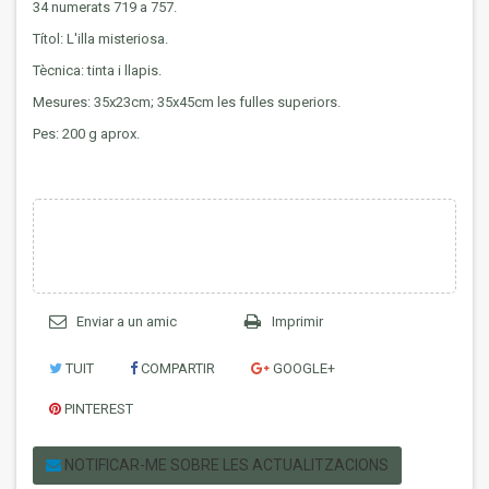
34 numerats 719 a 757.
Títol:
L'illa misteriosa
.
Tècnica: tinta i llapis.
Mesures: 35x23cm; 35x45cm les fulles superiors.
Pes: 200 g aprox.
Enviar a un amic
Imprimir
TUIT
COMPARTIR
GOOGLE+
PINTEREST
NOTIFICAR-ME SOBRE LES ACTUALITZACIONS