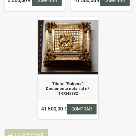
5 500,00 €
41 500,00 €
COMPRAR
COMPRAR
Título: “Rubens”.
Documento notarial nº:
1R7248882
41 500,00 €
COMPRAR
COMPARAR
(
0
)