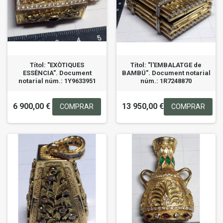
Títol: "EXÒTIQUES
Títol: "l'EMBALATGE de
ESSÈNCIA". Document
BAMBÚ". Document notarial
notarial núm.: 1Y9633951
núm.: 1R7248870
6 900,00 €
13 950,00 €
COMPRAR
COMPRAR