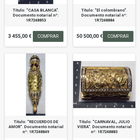
Título: “CASA BLANCA”.
Título: “El colombiano”.
Documento notarial nº:
Documento notarial nº:
1R7248853
1R7248884
3 455,00 €
50 500,00 €
COMPRAR
COMPRAR
Título: “RECUERDOS DE
Título: “CARNAVAL, JULIO
AMOR”. Documento notarial
VIERA”. Documento notarial
nº: 1R7248849
nº: 1R7248883