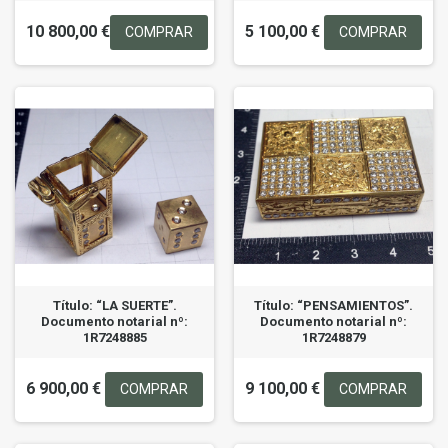
10 800,00 €
5 100,00 €
COMPRAR
COMPRAR
Título: “LA SUERTE”.
Título: “PENSAMIENTOS”.
Documento notarial nº:
Documento notarial nº:
1R7248885
1R7248879
6 900,00 €
9 100,00 €
COMPRAR
COMPRAR