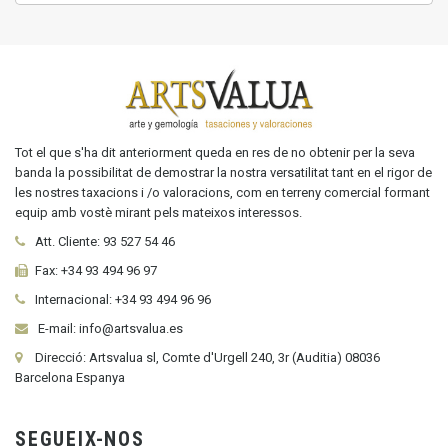
Tot el que s'ha dit anteriorment queda en res de no obtenir per la seva
banda la possibilitat de demostrar la nostra versatilitat tant en el rigor de
les nostres taxacions i /o valoracions, com en terreny comercial formant
equip amb vostè mirant pels mateixos interessos.
Att. Cliente:
93 527 54 46
Fax:
+34 93 494 96 97
Internacional:
+34
93 494 96 96
E-mail: info@artsvalua.es
Direcció: Artsvalua sl, Comte d'Urgell 240, 3r (Auditia) 08036
Barcelona Espanya
SEGUEIX-NOS