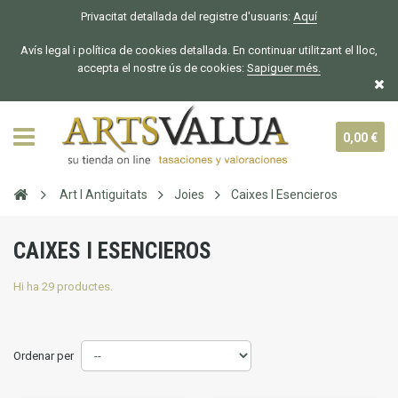
Privacitat detallada del registre d'usuaris:
Aquí
Avís legal i política de cookies detallada. En continuar utilitzant el lloc,
accepta el nostre ús de cookies:
Sapiguer
més.
0,00 €
Art I Antiguitats
Joies
Caixes I Esencieros
CAIXES I ESENCIEROS
Hi ha 29 productes.
Ordenar per