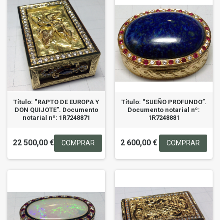
Título: “RAPTO DE EUROPA Y
Título: “SUEÑO PROFUNDO”.
DON QUIJOTE”. Documento
Documento notarial nº:
notarial nº: 1R7248871
1R7248881
22 500,00 €
2 600,00 €
COMPRAR
COMPRAR