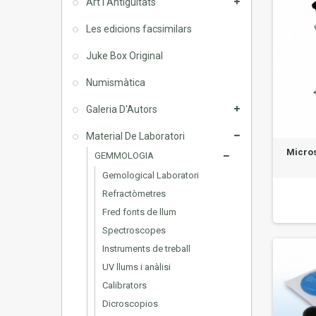
Art I Antiguitats
Les edicions facsimilars
Juke Box Original
Numismàtica
Galeria D'Autors
Material De Laboratori
Micros
GEMMOLOGIA
Gemological Laboratori
Refractòmetres
Fred fonts de llum
Spectroscopes
Instruments de treball
UV llums i anàlisi
Calibrators
Dicroscopios