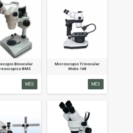
scopio Binocular
Microscopio Trinocular
ereoscopico BMS
Motic 168
MÉS
MÉS