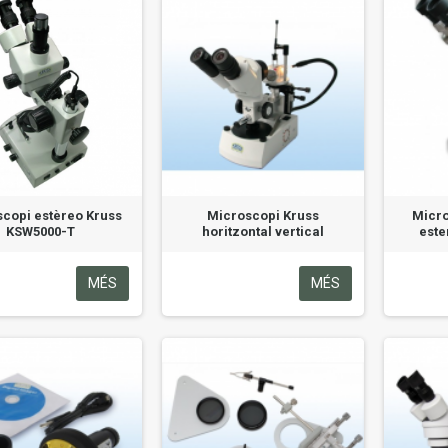
copi estèreo Kruss
Microscopi Kruss
Micro
KSW5000-T
horitzontal vertical
est
MÉS
MÉS