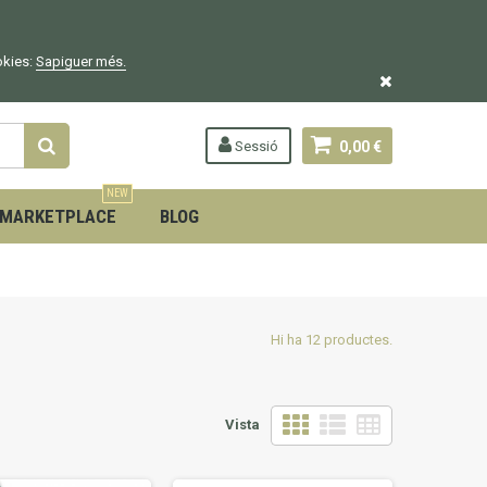
okies:
Sapiguer
més.
Sessió
0,00 €
NEW
MARKETPLACE
BLOG
Hi ha 12 productes.
Vista