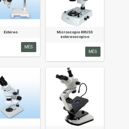
Estéreo
Microscopio KRUSS
estereoscopico
MÉS
MÉS
Albert ALIS (1961)
270,00 €