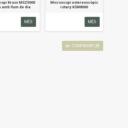
copi Kruss MSZ5000
Microscopi estereoscòpic
 amb llum de dia
rotary KSW8000
MÉS
MÉS
COMPARAR
(
0
)