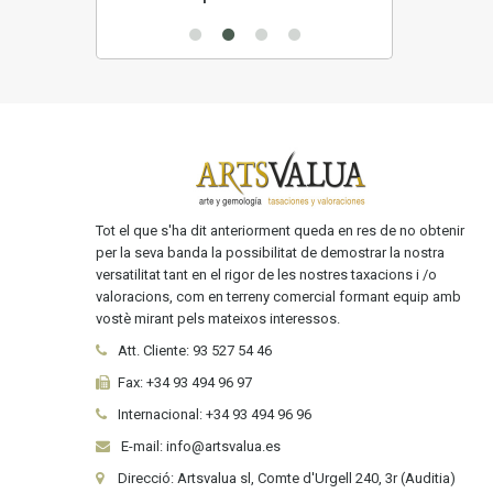
Tot el que s'ha dit anteriorment queda en res de no obtenir
per la seva banda la possibilitat de demostrar la nostra
versatilitat tant en el rigor de les nostres taxacions i /o
valoracions, com en terreny comercial formant equip amb
vostè mirant pels mateixos interessos.
Att. Cliente:
93 527 54 46
Fax:
+34 93 494 96 97
Internacional:
+34
93 494 96 96
E-mail: info@artsvalua.es
Direcció: Artsvalua sl, Comte d'Urgell 240, 3r (Auditia)