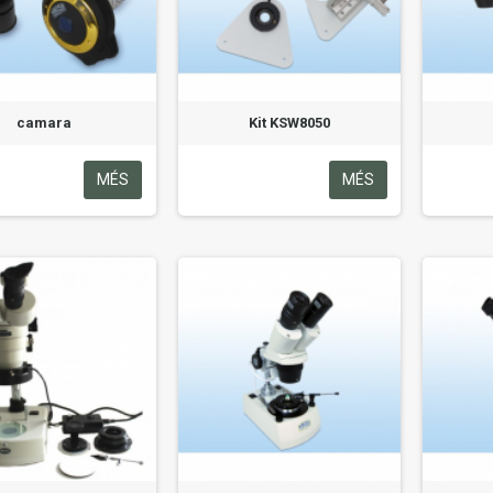
camara
Kit KSW8050
MÉS
MÉS
Amado
Soler GONZÁLEZ
TORRESHECHANDI
(XX-XXI)
(1950)
190,00 €
299,00 €