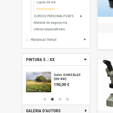
Lupes de mà
Microscopis
CURSOS PERSONALITZATS
Material de segona mà.
Llibres especialitzats
Històrica I Venut
PINTURA S .: XX
ALIS (1961)
Soler GONZÁLEZ
(XX-XXI)
0 €
190,00 €
GALERIA D'AUTORS