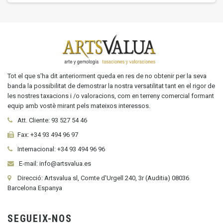
Tot el que s'ha dit anteriorment queda en res de no obtenir per la seva
banda la possibilitat de demostrar la nostra versatilitat tant en el rigor de
les nostres taxacions i /o valoracions, com en terreny comercial formant
equip amb vostè mirant pels mateixos interessos.
Att. Cliente:
93 527 54 46
Fax:
+34 93 494 96 97
Internacional:
+34
93 494 96 96
E-mail: info@artsvalua.es
Direcció: Artsvalua sl, Comte d'Urgell 240, 3r (Auditia) 08036
Barcelona Espanya
SEGUEIX-NOS