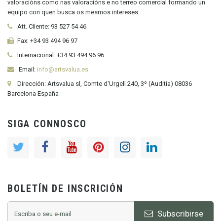
valoracións como nas valoracións e no terreo comercial formando un
equipo con quen busca os mesmos intereses.
Att. Cliente:
93 527 54 46
Fax:
+34 93 494 96 97
Internacional:
+34
93 494 96 96
Email:
info@artsvalua.es
Dirección: Artsvalua sl, Comte d'Urgell 240, 3º (Auditia) 08036
Barcelona España
SIGA CONNOSCO
BOLETÍN DE INSCRICIÓN
Subscribirse