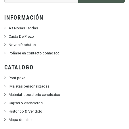
INFORMACIÓN
As Nosas Tendas
Caída De Prezo
Novos Produtos
Póñase en contacto connosco
CATALOGO
Post poxa
Maletas personalizadas
Material laboratorio xenolóxico
Cajitas & esencieros
Historico & Vendido
Mapa do sitio