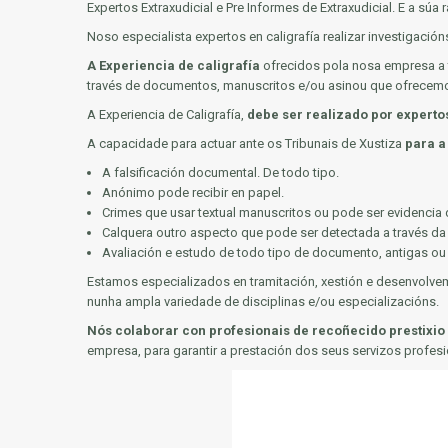
Expertos Extraxudicial e Pre Informes de Extraxudicial. E a súa
Noso especialista expertos en caligrafía realizar investigaci
A Experiencia de caligrafía
ofrecidos pola nosa empresa a tr
través de documentos, manuscritos e/ou asinou que ofrecemo
A Experiencia de Caligrafía,
debe ser realizado por experto
A capacidade para actuar ante os Tribunais de Xustiza
para a
A falsificación documental. De todo tipo.
Anónimo pode recibir en papel.
Crimes que usar textual manuscritos ou pode ser evidencia 
Calquera outro aspecto que pode ser detectada a través da 
Avaliación e estudo de todo tipo de documento, antigas ou
Estamos especializados en tramitación, xestión e desenvolveme
nunha ampla variedade de disciplinas e/ou especializacións.
Nós colaborar con profesionais de recoñecido prestixio 
empresa, para garantir a prestación dos seus servizos profesi