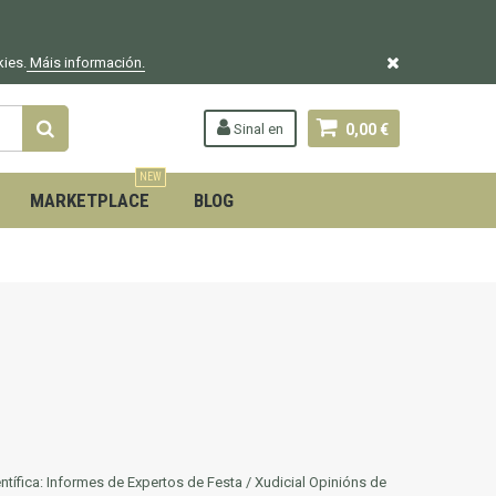
kies.
Máis información.
Sinal en
0,00 €
NEW
MARKETPLACE
BLOG
ífica: Informes de Expertos de Festa / Xudicial Opinións de