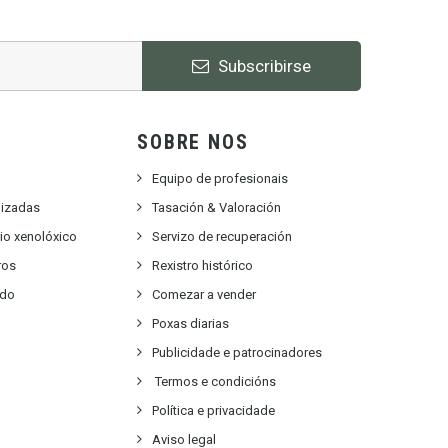
Subscribirse
SOBRE NOS
Equipo de profesionais
lizadas
Tasación & Valoración
rio xenolóxico
Servizo de recuperación
ros
Rexistro histórico
ido
Comezar a vender
Poxas diarias
Publicidade e patrocinadores
Termos e condicións
Política e privacidade
Aviso legal