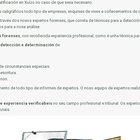
 ratificación en Xuízo no caso de que sexa necesario.
óns caligráficos todo tipo de empresas, enquisas de vises e coñecementos de
avés dos nosos expertos forenses, que consta de técnicas para a detección, p
s para a nosa análise.
s forenses
, con recoñecida experiencia profesional, como é unha técnica para
 detección e determinación
de:
de circunstancias especiais.
escritura.
 non.
nto de todo tipo de informes de expertos. O noso equipo de expertos realiza 
e experiencia verificábeis
no seu campo profesional e tribunal. Os experto
onais.