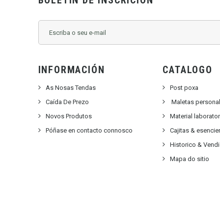
BOLETÍN DE INSCRICIÓN
INFORMACIÓN
CATALOGO
As Nosas Tendas
Post poxa
Caída De Prezo
Maletas persona
Novos Produtos
Material laborato
Póñase en contacto connosco
Cajitas & esencie
Historico & Vend
Mapa do sitio