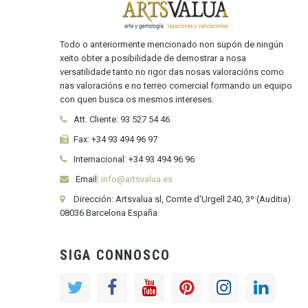
Todo o anteriormente mencionado non supón de ningún
xeito obter a posibilidade de demostrar a nosa
versatilidade tanto no rigor das nosas valoracións como
nas valoracións e no terreo comercial formando un equipo
con quen busca os mesmos intereses.
Att. Cliente:
93 527 54 46
Fax:
+34 93 494 96 97
Internacional:
+34
93 494 96 96
Email:
info@artsvalua.es
Dirección: Artsvalua sl, Comte d'Urgell 240, 3º (Auditia)
08036 Barcelona España
SIGA CONNOSCO