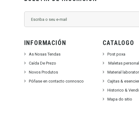
INFORMACIÓN
CATALOGO
As Nosas Tendas
Post poxa
Caída De Prezo
Maletas persona
Novos Produtos
Material laborato
Póñase en contacto connosco
Cajitas & esencie
Historico & Vend
Mapa do sitio