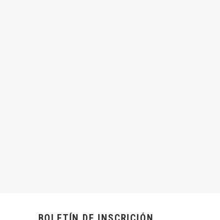
ico microscopio rotary
Microscopio KRUSS estereoscopico
L
KSW8000
BOLETÍN DE INSCRICIÓN