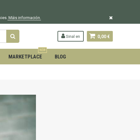
kies.
Máis información.
Sinal en
0,00 €
NEW
MARKETPLACE
BLOG