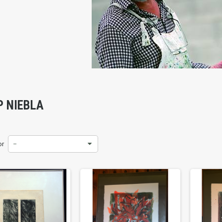
P NIEBLA
or
--