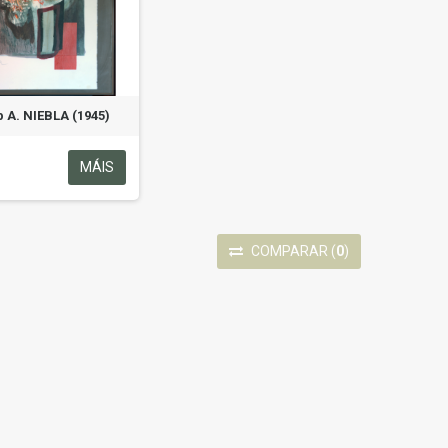
 A. NIEBLA (1945)
Albert ALIS (1961)
MÁIS
270,00 €
COMPARAR
(
0
)