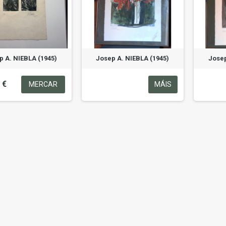
p A. NIEBLA (1945)
Josep A. NIEBLA (1945)
Josep
Amado
Soler GONZÁLEZ
 €
MERCAR
MÁIS
TORRESHECHANDI
(XX-XXI)
(1950)
190,00 €
299,00 €