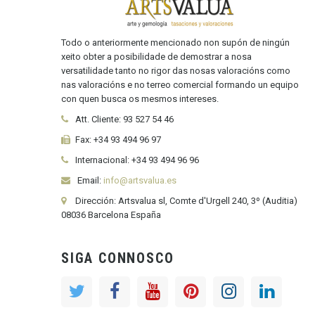
Todo o anteriormente mencionado non supón de ningún
xeito obter a posibilidade de demostrar a nosa
versatilidade tanto no rigor das nosas valoracións como
nas valoracións e no terreo comercial formando un equipo
con quen busca os mesmos intereses.
Att. Cliente:
93 527 54 46
Fax:
+34 93 494 96 97
Internacional:
+34
93 494 96 96
Email:
info@artsvalua.es
Dirección: Artsvalua sl, Comte d'Urgell 240, 3º (Auditia)
08036 Barcelona España
SIGA CONNOSCO