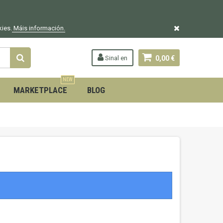
kies.
Máis información.
Sinal en
0,00 €
NEW
MARKETPLACE
BLOG