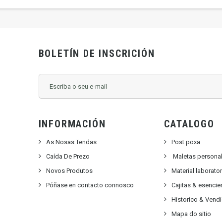
BOLETÍN DE INSCRICIÓN
INFORMACIÓN
CATALOGO
As Nosas Tendas
Post poxa
Caída De Prezo
Maletas persona
Novos Produtos
Material laborato
Póñase en contacto connosco
Cajitas & esencie
Historico & Vend
Mapa do sitio