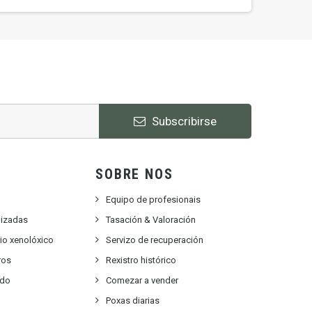
Subscribirse
SOBRE NOS
Equipo de profesionais
lizadas
Tasación & Valoración
rio xenolóxico
Servizo de recuperación
ros
Rexistro histórico
ido
Comezar a vender
Poxas diarias