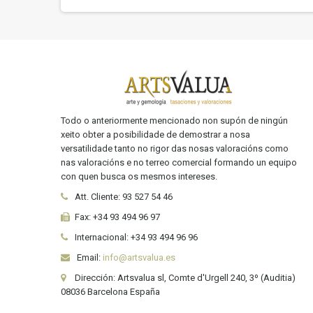
Todo o anteriormente mencionado non supón de ningún
xeito obter a posibilidade de demostrar a nosa
versatilidade tanto no rigor das nosas valoracións como
nas valoracións e no terreo comercial formando un equipo
con quen busca os mesmos intereses.
Att. Cliente:
93 527 54 46
Fax:
+34 93 494 96 97
Internacional:
+34
93 494 96 96
Email:
info@artsvalua.es
Dirección: Artsvalua sl, Comte d'Urgell 240, 3º (Auditia)
08036 Barcelona España