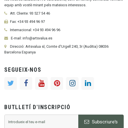
equip amb vostè mirant pels mateixos interessos.
Att. Cliente:
93 527 54 46
Fax:
+34 93 494 96 97
Internacional:
+34
93 494 96 96
E-mail: info@artsvalua.es
Direcció: Artsvalua sl, Comte d'Urgell 240, 3r (Auditia) 08036
Barcelona Espanya
SEGUEIX-NOS
BUTLLETÍ D'INSCRIPCIÓ
Subscriure's