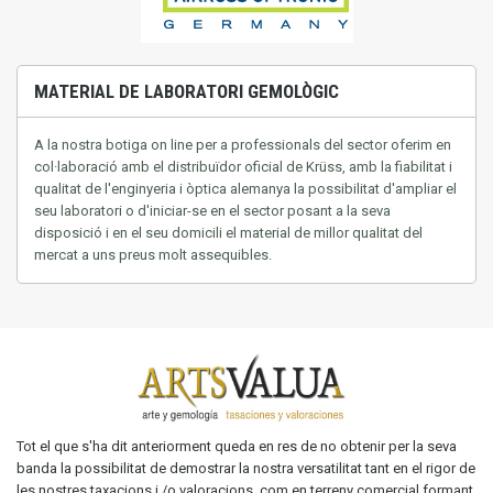
MATERIAL DE LABORATORI GEMOLÒGIC
A la nostra
botiga on line
per a professionals del
sector
oferim
en
col·laboració
amb
el distribuïdor oficial de
Krüss
,
amb
la fiabilitat
i
qualitat
de l'enginyeria
i òptica
alemanya
la possibilitat
d'ampliar el
seu
laboratori o
d'iniciar-se
en el sector
posant a la seva
disposició
i en el seu
domicili
el material
de millor
qualitat del
mercat
a uns
preus
molt
assequibles.
Tot el que s'ha dit anteriorment queda en res de no obtenir per la seva
banda la possibilitat de demostrar la nostra versatilitat tant en el rigor de
les nostres taxacions i /o valoracions, com en terreny comercial formant