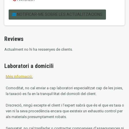
NOTIFICAR-ME SOBRE LES ACTUALITZACIONS
Reviews
Actualment no hi ha ressenyes de clients.
Laboratori a domicili
Més informació:
Comoditat, no cal enviar a cap laboratori especialitzat cap de les joies,
la taxació es fa en la tranquil·litat del domicili del client.
Discreció, ningú excepte el client i l'expert sabrà que és el que es taxa o
ven ni la seva procedència encara que existeix un exhaustiu control per
als materials presumptament robats.
Seguretat, no cal traslladar o contractar companyies d'assegurances ni