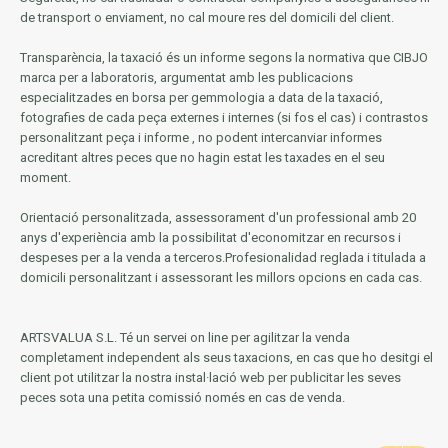
de transport o enviament, no cal moure res del domicili del client.
Transparència, la taxació és un informe segons la normativa que CIBJO
marca per a laboratoris, argumentat amb les publicacions
especialitzades en borsa per gemmologia a data de la taxació,
fotografies de cada peça externes i internes (si fos el cas) i contrastos
personalitzant peça i informe
, no podent intercanviar informes
acreditant altres peces que no hagin estat les taxades en el seu
moment.
Orientació personalitzada, assessorament d'un professional amb 20
anys d'experiència amb la possibilitat d'economitzar en recursos i
despeses per a la venda a terceros.Profesionalidad reglada i titulada a
domicili personalitzant i assessorant les millors opcions en cada cas.
ARTSVALUA S.L.
Té un servei on line per agilitzar la venda
completament independent als seus taxacions, en cas que ho desitgi el
client pot utilitzar la nostra instal·lació web per publicitar les seves
peces sota una petita comissió només en cas de venda.