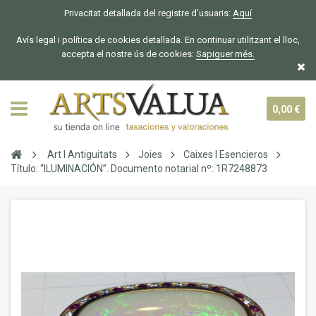
Privacitat detallada del registre d'usuaris:
Aquí
Avís legal i política de cookies detallada. En continuar utilitzant el lloc,
accepta el nostre ús de cookies:
Sapiguer
més.
0,00 €
Art I Antiguitats
Joies
Caixes I Esencieros
Título: “ILUMINACIÓN”. Documento notarial nº: 1R7248873