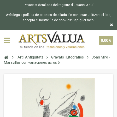
Privacitat detallada del registre d'usuaris:
Aquí
Avís legal i política de cookies detallada. En continuar utilitzant el lloc,
accepta el nostre ús de cookies:
Sapiguer
més.
0,00 €
Art I Antiguitats
Gravats I Litografies
Joan Miro -
Maravillas con variaciones acros 6