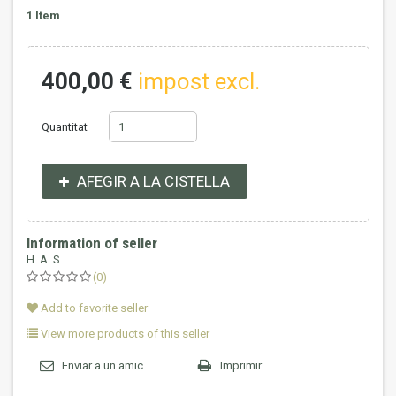
1
Item
400,00 €
impost excl.
Quantitat
AFEGIR A LA CISTELLA
Information of seller
H. A. S.
(0)
Add to favorite seller
View more products of this seller
Enviar a un amic
Imprimir