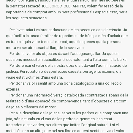
sector, col·legiats, i associats a les entitats nacionals més notòries en
la
peritatge i taxació: IGE, JORGC, CCB, ANTPM, volem fer ressò de la
importància de comptar amb un perit professional i especialitzat, per a
les següents situacions:
Per inventariar i valorar cadascuna de les peces en cas d'herència.
Ja
que facilita la tasca familiar de repartiment de béns, a més d'aclarir que
es tracta i quin valor tenen al mercat, aquelles peces que la persona
morta va ser atresorant al llarg de la seva vida.
Per donar valor als objectes davant l'assegurança llar.
Ja que en
ocasions necessitem actualitzar el seu valor tant a l'alta com a la baixa.
Per defensar el valor de la nostra obra d'art davant l'administració de
justícia.
Per robatori o desperfectes causats per agents externs, o a
veure estat víctimes d'una estafa.
Per donar valor i sentit amb una bona catalogació a una col·lecció
extensa.
Per donar una informació veraç, catalogada i contrastada abans de la
realització d'una operació de compra-venda, tant d'objectes d'art com
de joies o clàssics del motor.
Per a la disciplina de la joieria, saber si les pedres que componen una
joia, són naturals en el cas de les pedres o gemmes, han estat
tractades o canviades, per altres que imiten l'original natural.
I si el
metall és or o un altre, que pel seu lloc en aquest sentit canvia el valor.