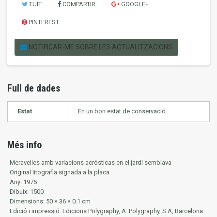
TUIT
COMPARTIR
GOOGLE+
PINTEREST
NOTIFICAR-ME SOBRE LES ACTUALITZACIONS
Full de dades
Estat
En un bon estat de conservació
Més info
Meravelles amb variacions acrósticas en el jardí semblava
Original litografia signada a la placa.
Any: 1975
Dibuix: 1500
Dimensions: 50 × 36 × 0.1 cm
Edició i impressió: Edicions Polygraphy, A. Polygraphy, S A, Barcelona.