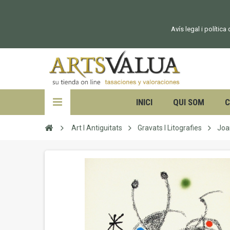
Avís legal i política
INICI
QUI SOM
C
Art I Antiguitats
Gravats I Litografies
Joa