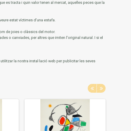
que es tracta i quin valor tenen al mercat, aquelles peces que la
veure estat víctimes d'una estafa.
om de joies o clàssics del motor.
des o canviades, per altres que imiten l'original natural.
I si el
ilitzar la nostra instal·lació web per publicitar les seves