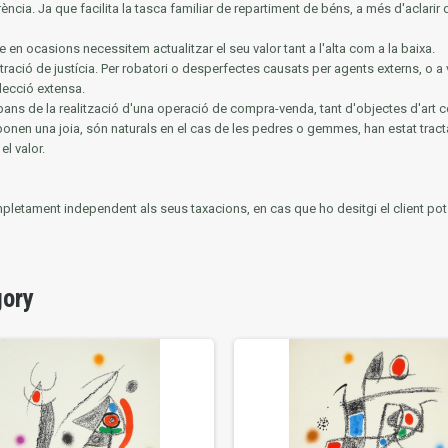
rència.
Ja que facilita la tasca familiar de repartiment de béns, a més d'aclarir 
e en ocasions necessitem actualitzar el seu valor tant a l'alta com a la baixa.
tració de justícia.
Per robatori o desperfectes causats per agents externs, o a 
lecció extensa.
ans de la realització d'una operació de compra-venda, tant d'objectes d'art c
mponen una joia, són naturals en el cas de les pedres o gemmes, han estat tracta
el valor.
mpletament independent als seus taxacions, en cas que ho desitgi el client pot ut
gory