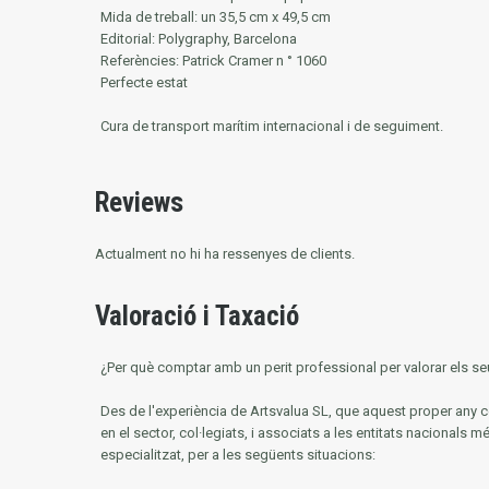
Mida de treball: un 35,5 cm x 49,5 cm
Editorial: Polygraphy, Barcelona
Referències: Patrick Cramer n ° 1060
Perfecte estat
Cura de transport marítim internacional i de seguiment.
Reviews
Actualment no hi ha ressenyes de clients.
Valoració i Taxació
¿Per què comptar amb un perit professional per valorar els seu
Des de l'experiència de Artsvalua SL, que aquest proper an
en el sector, col·legiats, i associats a les entitats nacionals m
especialitzat, per a les següents situacions: