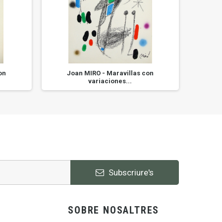
on
Joan MIRO - Maravillas con
Alfon
variaciones...
Subscriure's
SOBRE NOSALTRES