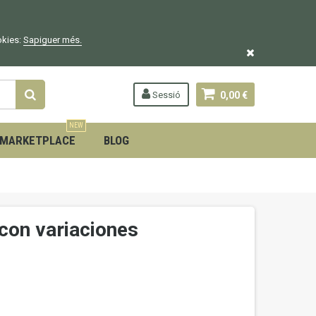
okies:
Sapiguer
més.
Sessió
0,00 €
NEW
MARKETPLACE
BLOG
con variaciones