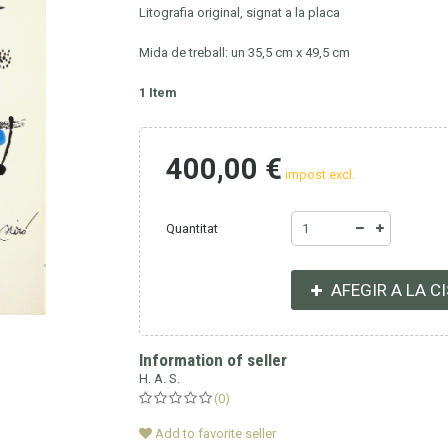
Litografia original, signat a la placa
Mida de treball: un 35,5 cm x 49,5 cm
1
Item
400,00 €
impost excl.
Quantitat
AFEGIR A LA C
Information of seller
H. A. S.
(0)
Add to favorite seller