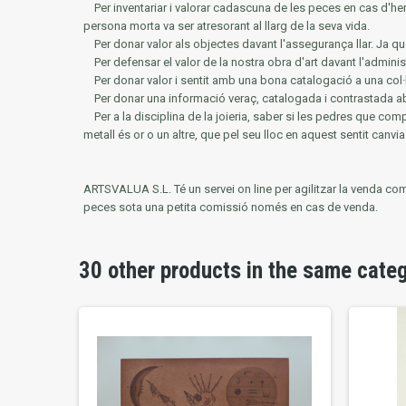
Per inventariar i valorar cadascuna de les peces en cas d'he
persona morta va ser atresorant al llarg de la seva vida.
Per donar valor als objectes davant l'assegurança llar.
Ja qu
Per defensar el valor de la nostra obra d'art davant l'adminis
Per donar valor i sentit amb una bona catalogació a una col·
Per donar una informació veraç, catalogada i contrastada ab
Per a la disciplina de la joieria, saber si les pedres que co
metall és or o un altre, que pel seu lloc en aquest sentit canvia 
ARTSVALUA S.L.
Té un servei on line per agilitzar la venda co
peces sota una petita comissió només en cas de venda.
30 other products in the same cate