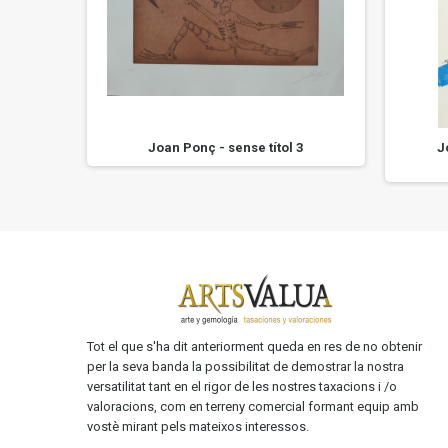
c 3
Joan Ponç - sense títol 3
J
Tot el que s'ha dit anteriorment queda en res de no obtenir
per la seva banda la possibilitat de demostrar la nostra
versatilitat tant en el rigor de les nostres taxacions i /o
valoracions, com en terreny comercial formant equip amb
vostè mirant pels mateixos interessos.