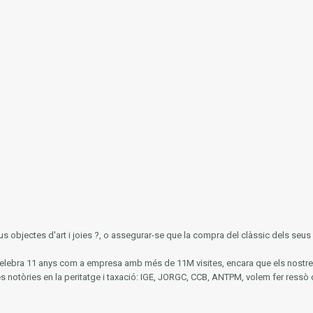
s objectes d'art i joies ?, o assegurar-se que la compra del clàssic dels seus s
y celebra 11 anys com a empresa amb més de 11M visites, encara que els nos
és notòries en la
peritatge i taxació: IGE, JORGC, CCB, ANTPM, volem fer ressò 