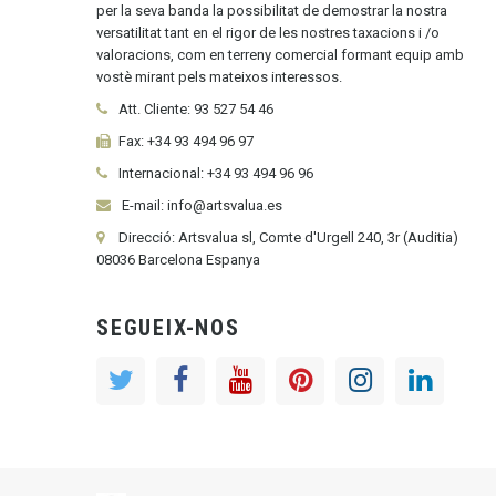
per la seva banda la possibilitat de demostrar la nostra
versatilitat tant en el rigor de les nostres taxacions i /o
valoracions, com en terreny comercial formant equip amb
vostè mirant pels mateixos interessos.
Att. Cliente:
93 527 54 46
Fax:
+34 93 494 96 97
Internacional:
+34
93 494 96 96
E-mail: info@artsvalua.es
Direcció: Artsvalua sl, Comte d'Urgell 240, 3r (Auditia)
08036 Barcelona Espanya
SEGUEIX-NOS