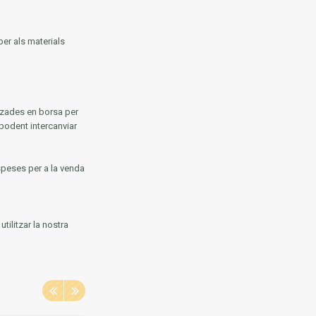
per als materials
tzades en borsa per
 podent intercanviar
speses per a la venda
tilitzar la nostra