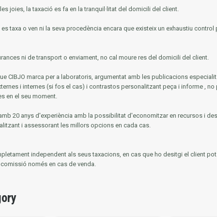
 joies, la taxació es fa en la tranquil·litat del domicili del client.
ue es taxa o ven ni la seva procedència encara que existeix un exhaustiu control 
ances ni de transport o enviament, no cal moure res del domicili del client.
que CIBJO marca per a laboratoris, argumentat amb les publicacions especiali
rnes i internes (si fos el cas) i contrastos personalitzant peça i informe
, no
des en el seu moment.
mb 20 anys d'experiència amb la possibilitat d'economitzar en recursos i de
nalitzant i assessorant les millors opcions en cada cas.
mpletament independent als seus taxacions, en cas que ho desitgi el client pot u
ta comissió només en cas de venda.
gory