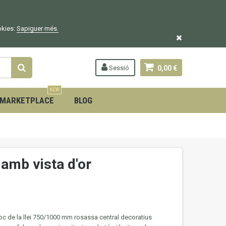
okies:
Sapiguer
més.
Sessió
0,00 €
NEW
MARKETPLACE
BLOG
 amb vista d'or
oc de la llei 750/1000 mm rosassa central decoratius