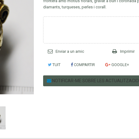
frontera amb motius florals, gravat a burí i coronada p
diamants, turqueses, perles i corall.
Enviar a un amic
Imprimir
TUIT
COMPARTIR
GOOGLE+
NOTIFICAR-ME SOBRE LES ACTUALITZACI