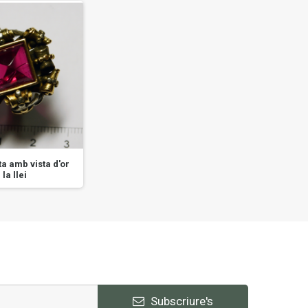
ta amb vista d'or
Anell en or groc de la llei
Anell 
 la llei
Subscriure's