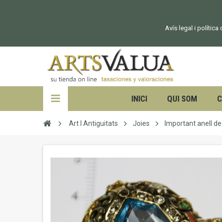
Avís legal i política
INICI
QUI SOM
C
Art I Antiguitats
Joies
Important anell de