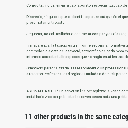
Comoditat, no cal enviar a cap laboratori especialitzat cap de les
Discreció, ningú excepte el client i l'expert sabrà que és el q
presumptament robats.
Seguretat, no cal traslladar o contractar companyies d'assegur
Transparència, la taxació és un informe segons la normativa 
gemmologia a data de la taxació, fotografies de cada peça exte
informes acreditant altres peces que no hagin estat les taxa
Orientació personalitzada, assessorament d'un professional a
a terceros.Profesionalidad reglada i titulada a domicili perso
ARTSVALUA S.L.
Té un servei on line per agilitzar la venda co
instal·lació web per publicitar les seves peces sota una peti
11 other products in the same cate