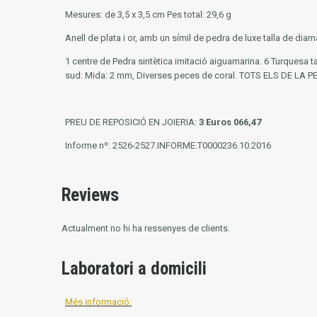
Mesures: de 3,5 x 3,5 cm Pes total: 29,6 g
Anell de plata i or, amb un símil de pedra de luxe talla de diama
1 centre de Pedra sintètica imitació aiguamarina. 6 Turquesa tal
sud: Mida: 2 mm, Diverses peces de coral.
TOTS ELS DE LA P
PREU DE REPOSICIÓ EN JOIERIA:
3 Euros 066,47
Informe nº: 2526-2527.INFORME.T0000236.10.2016
Reviews
Actualment no hi ha ressenyes de clients.
Laboratori a domicili
Més informació: