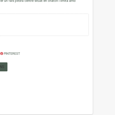
er un fals pedra centre situat en chatón i limita amb
PINTEREST
ONS