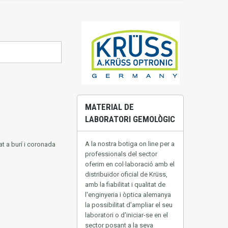
MATERIAL DE
LABORATORI GEMOLÒGIC
A la nostra
botiga on line
per a
t a burí i coronada
professionals del
sector
oferim
en col·laboració
amb
el
distribuïdor oficial de
Krüss
,
amb
la fiabilitat
i
qualitat
de
l'enginyeria
i òptica
alemanya
la possibilitat
d'ampliar el seu
laboratori o
d'iniciar-se
en el
sector
posant a la seva