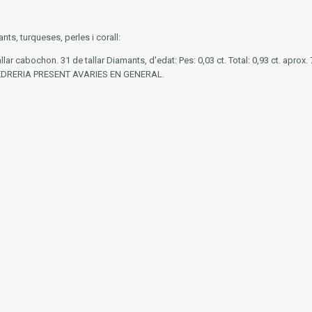
nts, turqueses, perles i corall:
lar cabochon. 31 de tallar Diamants, d'edat: Pes: 0,03 ct. Total: 0,93 ct. aprox.
EDRERIA PRESENT AVARIES EN GENERAL.