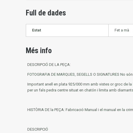
Full de dades
Estat
Fet a mà
Més info
DESCRIPCIÓ DE LA PEÇA:
FOTOGRAFIA DE MARQUES, SEGELLS O SIGNATURES
No són
Important anell en plata 925/000 mm amb vistes or groc de la 
per un fals pedra centre situat en chatón i limita amb diamants,
HISTÒRIA DE la PEÇA:
Fabricació Manual i el manual en la crim
DESCRIPCIÓ