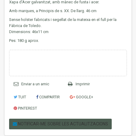
Xapa d'Acer galvanitzat, amb mànec de fusta i acer.
Amb marques, a Principis de s. XX. De llarg. 46 cm
Sense holster fabricats i segellat de la mateixa en el full per la
Fàbrica de Toledo.
Dimensions: 46x11 cm
Pes: 180 g aprox.
Enviar a un amic
Imprimir
TUIT
COMPARTIR
GOOGLE+
PINTEREST
NOTIFICAR-ME SOBRE LES ACTUALITZACIONS