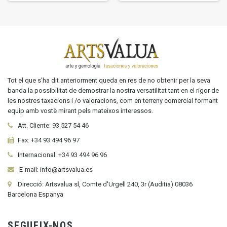
Tot el que s'ha dit anteriorment queda en res de no obtenir per la seva
banda la possibilitat de demostrar la nostra versatilitat tant en el rigor de
les nostres taxacions i /o valoracions, com en terreny comercial formant
equip amb vostè mirant pels mateixos interessos.
Att. Cliente:
93 527 54 46
Fax:
+34 93 494 96 97
Internacional:
+34
93 494 96 96
E-mail: info@artsvalua.es
Direcció: Artsvalua sl, Comte d'Urgell 240, 3r (Auditia) 08036
Barcelona Espanya
SEGUEIX-NOS