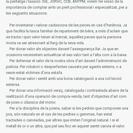
la
peritatge i taxació: IGE, JORGC, CCB, ANTPM, volem fer ressò de la
importància de comptar amb un perit professional i especialitzat, per a
les següents situacions:
Per inventariar i valorar cadascuna de les peces en cas d'herència.
Ja
que facilita la tasca familiar de repartiment de béns, a més d'aclarir que
es tracta i quin valor tenen al mercat, aquelles peces que la persona
morta va ser atresorant al llarg de la seva vida.
Per donar valor als objectes davant l'assegurança llar.
Ja que en
ocasions necessitem actualitzar el seu valor tant a l'alta com a la baixa.
Per defensar el valor de la nostra obra d'art davant l'administració de
justícia.
Per robatori o desperfectes causats per agents externs, o a
veure estat víctimes d'una estafa.
Per donar valor i sentit amb una bona catalogació a una col·lecció
extensa.
Per donar una informació veraç, catalogada i contrastada abans de la
realització d'una operació de compra-venda, tant d'objectes d'art com
de joies o clàssics del motor.
Per a la disciplina de la joieria, saber si les pedres que componen una
joia, són naturals en el cas de les pedres o gemmes, han estat
tractades o canviades, per altres que imiten l'original natural.
I si el
metall és or o un altre, que pel seu lloc en aquest sentit canvia el valor.