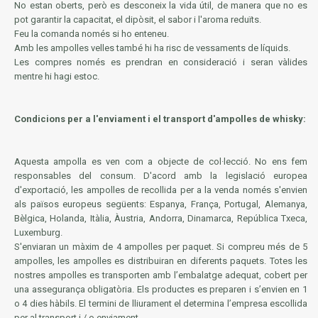
No estan oberts, però es desconeix la vida útil, de manera que no es
pot garantir la capacitat, el dipòsit, el sabor i l'aroma reduïts.
Feu la comanda només si ho enteneu.
Amb les ampolles velles també hi ha risc de vessaments de líquids.
Les
compres
només
es prendran en
consideració i
seran
vàlides
mentre hi hagi
estoc
.
Condicions per a l'enviament i el transport d'ampolles de whisky:
Aquesta ampolla es ven com a objecte de col·lecció. No ens fem
responsables del consum. D'acord amb la legislació europea
d'exportació, les ampolles de recollida per a la venda només s'envien
als països europeus següents: Espanya, França, Portugal, Alemanya,
Bèlgica, Holanda, Itàlia, Àustria, Andorra, Dinamarca, República Txeca,
Luxemburg.
S'enviaran un màxim de 4 ampolles per paquet. Si compreu més de 5
ampolles, les ampolles es distribuiran en diferents paquets. Totes les
nostres ampolles es transporten amb l’embalatge adequat, cobert per
una assegurança obligatòria. Els productes es preparen i s’envien en 1
o 4 dies hàbils. El termini de lliurament el determina l’empresa escollida
per al transport i / o enviament.