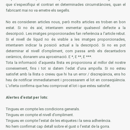
que s’especifiqui el contrari en determinades circumstàncies, quan el
fabricant mai no va emetre els segells.
No es consideren articles nous, però molts articles es troben en bon
estat. Si no és així, intentarem esmentar qualsevol defecte a la
descripció. Les imatges proporcionades fan referència a l'article rebut.
Si el nivell de líquid no és visible a les imatges proporcionades,
intentarem indicar la posició actual a la descripció. Si no es pot
determinar el nivell d’ompliment, com passa amb els decantadors
ceràmics, donarem una aproximació. E *, E **, E ***.
Tota la informació d’aquesta llista es proporciona al millor del nostre
coneixement, fins i tot si datem l’edat d’una ampolla. Si no esteu
satisfet amb la llista o creieu que hi ha un error / discrepància, ens ho
heu de notificar immediatament i processarem el lot en conseqüència.
L'oferta confirma que heu comprovat el lot i que esteu satisfet.
Alertes d'estat per lots:
Tingueu en compte les condicions generals.
Tingueu en compte el nivell d’ompliment.
Tingueu en compte l’estat de les etiquetes i la seva adherència.
No hem confirmat cap detall sobre el gust o l’estat de la gorra.