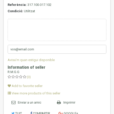
Referència:
317.100-317.102
Condició:
Utilitzat
Avisa'm quan estigui disponible
Information of seller
R.M.G.G
(0)
Add to favorite seller
View more products of this seller
Enviar a un amic
Imprimir
TUIT
COMPARTIR
GOOGLE+