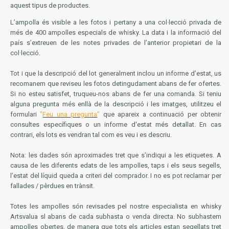
aquest tipus
de productes.
L’ampolla és visible a les fotos i pertany a una col·lecció privada de
més de 400 ampolles especials de whisky. La data i la informació del
país s’extreuen de les notes privades de l’anterior propietari de la
col·lecció.
Tot i que la descripció del lot generalment inclou un informe d’estat, us
recomanem que reviseu les fotos detingudament abans de fer ofertes.
Si no esteu satisfet, truqueu-nos abans de fer una comanda. Si teniu
alguna pregunta més enllà de la descripció i les imatges, utilitzeu el
formulari
"
Feu una pregunta
"
que apareix a continuació per obtenir
consultes específiques o un informe d'estat més detallat. En cas
contrari, els lots es vendran tal com es veu i es descriu.
Nota: les dades són aproximades tret que s’indiqui a les etiquetes. A
causa de les diferents edats de les ampolles, taps i els seus segells,
l’estat del líquid queda a criteri del comprador. I no es pot reclamar per
fallades / pèrdues en trànsit.
Totes les ampolles són revisades pel nostre especialista en whisky
Artsvalua sl abans de cada subhasta o venda directa. No subhastem
ampolles obertes, de manera que tots els articles estan segellats tret