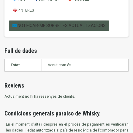
PINTEREST
NOTIFICAR-ME SOBRE LES ACTUALITZACIONS
Full de dades
Estat
Venut com és
Reviews
Actualment no hi ha ressenyes de clients.
Condicions generals paraiso de Whisky.
En el
moment
d'alta i
després
en el procés
de pagament
es
verificaran
les dades
i
l'edat
autoritzada
al país
de residència
de
l'
comprador
per a