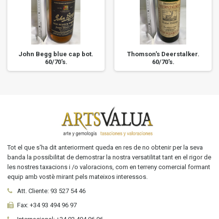
John Begg blue cap bot.
Thomson's Deerstalker.
60/70's.
60/70's.
Tot el que s'ha dit anteriorment queda en res de no obtenir per la seva
banda la possibilitat de demostrar la nostra versatilitat tant en el rigor de
les nostres taxacions i /o valoracions, com en terreny comercial formant
equip amb vostè mirant pels mateixos interessos.
Att. Cliente:
93 527 54 46
Fax:
+34 93 494 96 97