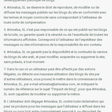
développement pacifique de blogs.
4. Artsvalua, SL se réserve le droit de reproduire, de modifier ou de
diffuser les messages publiés sur les blogs du site en conformité avec
les termes et moyen commode sans correspondant à l'utilisateur de
toute sorte de compensation.
5. Artsvalua, SL n'est pas responsable de ce qui est publié sur les blogs
de la toile, ou garantie quant à la véracité ou de l'exactitude de toutes les
informations affichées. Correspond à l'utilisateur de l'expéditeur des
messages ou des informations de la responsabilité de son contenu.
6. Artsvalua, SL ne garantit pas la disponibilité et la continuité du service
de blogs du site web, et peut modifier, suspendre ou supprimer le site,
sans préavis, à tout moment.
7. Dans le cas où un utilisateur peut être affecté par des actions
illégales, ou détecte une mauvaise utilisation des blogs du site par
d'autres utilisateurs, vous pouvez le mettre dans la connaissance de
Artsvalua, SL, par e-mail artsvalua@artsvalua.com, en indiquant le
numéro de référence sur le sujet “l'impact de blog”, pour que Artsvalua,
SL sont capables de modérer ou supprimer le même.
8. L'utilisateur doit dégager Artsvalua, SL contre toute réclamation qui
peut se produire pour les messages que l'utilisateur a diffusé dans les
blogs ou pour tout autre comportement associé à, ou découlant de