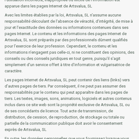
apparue dans les pages Internet de Artsvalua, SL
Avec les limites établies par la loi, Artsvalua, SL n'assume aucune
responsabilité découlant de l'absence de véracité, d'intégrité, de mise à
jour et l'exactitude des données ou informations contenues dans ses
pages Internet. Le contenu et les informations des pages Internet de
Artsvalua, SL sont préparés par des professionnels dûment qualifiés
pour l'exercice de leur profession. Cependant, le contenu et les
informations n'engagent pas celle-ci, ni ne constituent des opinions, des
conseils ou des conseils juridiques en tout genre, puisqu'il s'agit
simplement d'un service offert à titre d'information et vulgarisatrice de
caractère.
Les pages Internet de Artsvalua, SL peut contenir des liens (links) vers
d'autres pages de tiers. Par conséquent, il ne peut pas assumer des
responsabilités par le contenu qui peut apparaître dans les pages de
tiers. Les textes, images, sons, animations, logiciels et autres contenus
inclus dans ce site web sont la propriété exclusive de Artsvalua, SL ou
de ses concédants de licence. Tout acte de transmission, de
distribution, de cession, de reproduction, de stockage ou totale ou
partielle de la communication publique doit avoir le consentement
exprès de Artsvalua, SL
En outre, les données personnelles que vous fournissez lorsque vous