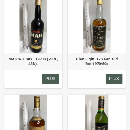
MAG WHISKY · 1970S (75CL,
Glen Elgin. 12 Year. Old
43%).
Bot.1970/80s
PLUS
PLUS