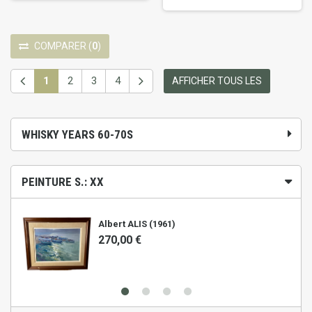
COMPARER
(
0
)
1
2
3
4
AFFICHER TOUS LES
WHISKY YEARS 60-70S
PEINTURE S.: XX
Albert ALIS (1961)
270,00 €