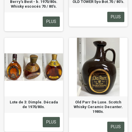
Berry's Best - b. 1970/80s.
OLD TOWER 5yo Bot.70 / 80's.
Whisky escocés 70 / 80's.
PLUS
PLUS
Lote de 3: Dimple. Década
Old Parr De Luxe. Scotch
de 1970/80s.
Whisky Ceramic Decanter.
1980s.
PLUS
PLUS