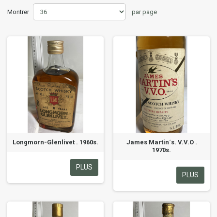
Montrer
par page
Longmorn-Glenlivet . 1960s.
James Martin´s. V.V.O .
1970s.
PLUS
PLUS