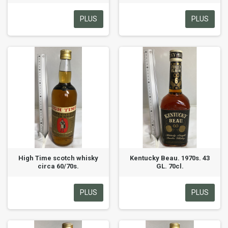
PLUS
PLUS
High Time scotch whisky
Kentucky Beau. 1970s. 43
circa 60/70s.
GL. 70cl.
PLUS
PLUS