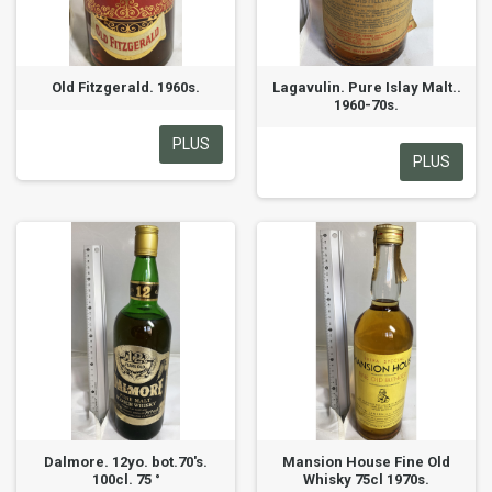
Old Fitzgerald. 1960s.
Lagavulin. Pure Islay Malt..
1960-70s.
PLUS
PLUS
Dalmore. 12yo. bot.70's.
Mansion House Fine Old
100cl. 75 °
Whisky 75cl 1970s.