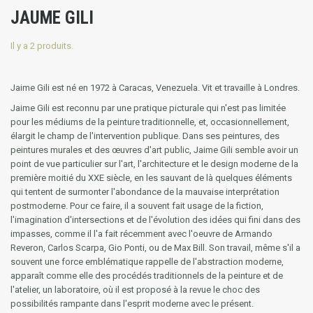
JAUME GILI
Il y a 2 produits.
Jaime Gili est né en 1972 à Caracas, Venezuela. Vit et travaille à Londres.
Jaime Gili est reconnu par une pratique picturale qui n'est pas limitée
pour les médiums de la peinture traditionnelle, et, occasionnellement,
élargit le champ de l'intervention publique. Dans ses peintures, des
peintures murales et des œuvres d'art public, Jaime Gili semble avoir un
point de vue particulier sur l'art, l'architecture et le design moderne de la
première moitié du XXE siècle, en les sauvant de là quelques éléments
qui tentent de surmonter l'abondance de la mauvaise interprétation
postmoderne. Pour ce faire, il a souvent fait usage de la fiction,
l'imagination d'intersections et de l'évolution des idées qui fini dans des
impasses, comme il l'a fait récemment avec l'oeuvre de Armando
Reveron, Carlos Scarpa, Gio Ponti, ou de Max Bill. Son travail, même s'il a
souvent une force emblématique rappelle de l'abstraction moderne,
apparaît comme elle des procédés traditionnels de la peinture et de
l'atelier, un laboratoire, où il est proposé à la revue le choc des
possibilités rampante dans l'esprit moderne avec le présent.