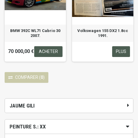
BMW 392C WL71 Cabrio 30
Volkswagen 155 DX2 1.8cc
2007.
1991.
70 000,00 €
ACHETER
PLUS
COMPARER
(
0
)
JAUME GILI
PEINTURE S.: XX