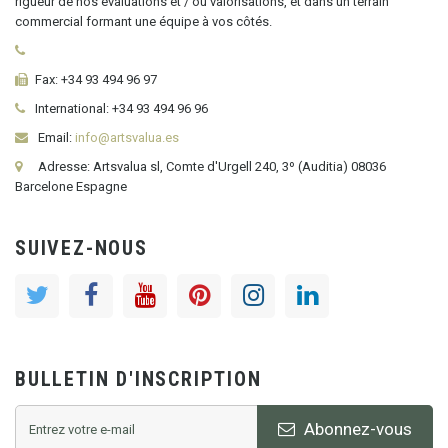
rigueur de nos évaluations et / ou valorisations, et dans un terrain
commercial formant une équipe à vos côtés.
Fax:
+34 93 494 96 97
International:
+34
93 494 96 96
Email:
info@artsvalua.es
Adresse: Artsvalua sl, Comte d'Urgell 240, 3º (Auditia) 08036
Barcelone Espagne
SUIVEZ-NOUS
BULLETIN D'INSCRIPTION
Abonnez-vous