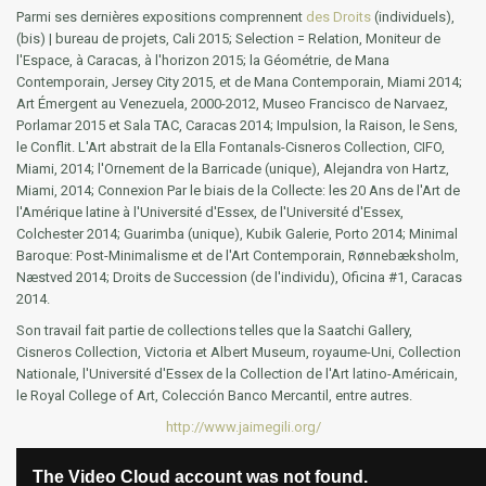
Parmi ses dernières expositions comprennent
des Droits
(individuels),
(bis) | bureau de projets, Cali 2015;
Selection = Relation
, Moniteur de
l'Espace, à Caracas, à l'horizon 2015;
la Géométrie
, de Mana
Contemporain, Jersey City 2015, et de Mana Contemporain, Miami 2014;
Art Émergent au Venezuela, 2000-2012
, Museo Francisco de Narvaez,
Porlamar 2015 et Sala TAC, Caracas 2014;
Impulsion, la Raison, le Sens,
le Conflit. L'Art abstrait de la Ella Fontanals-Cisneros Collection
, CIFO,
Miami, 2014;
l'Ornement de la Barricade
(unique), Alejandra von Hartz,
Miami, 2014;
Connexion Par le biais de la Collecte: les 20 Ans de l'Art de
l'Amérique latine à l'Université d'Essex
, de l'Université d'Essex,
Colchester 2014;
Guarimba
(unique), Kubik Galerie, Porto 2014;
Minimal
Baroque: Post-Minimalisme et de l'Art Contemporain
, Rønnebæksholm,
Næstved 2014;
Droits de Succession
(de l'individu), Oficina #1, Caracas
2014.
Son travail fait partie de collections telles que la Saatchi Gallery,
Cisneros Collection, Victoria et Albert Museum, royaume-Uni, Collection
Nationale, l'Université d'Essex de la Collection de l'Art latino-Américain,
le Royal College of Art, Colección Banco Mercantil, entre autres.
http://www.jaimegili.org/