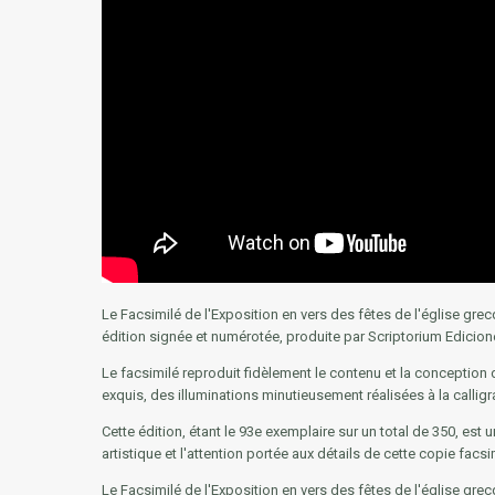
Le Facsimilé de l'Exposition en vers des fêtes de l'église grec
édition signée et numérotée, produite par Scriptorium Ediciones 
Le facsimilé reproduit fidèlement le contenu et la conception 
exquis, des illuminations minutieusement réalisées à la calli
Cette édition, étant le 93e exemplaire sur un total de 350, est
artistique et l'attention portée aux détails de cette copie fac
Le Facsimilé de l'Exposition en vers des fêtes de l'église grec