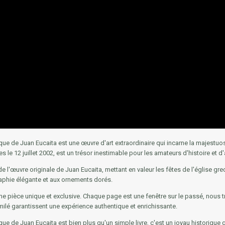
que de Juan Eucaita est une œuvre d'art extraordinaire qui incarne la majestuos
le 12 juillet 2002, est un trésor inestimable pour les amateurs d'histoire et d'a
de l'œuvre originale de Juan Eucaita, mettant en valeur les fêtes de l'église 
graphie élégante et aux ornements dorés.
 une pièce unique et exclusive. Chaque page est une fenêtre sur le passé, nous t
similé garantissent une expérience authentique et enrichissante.
que de Juan Eucaita est bien plus qu'un simple livre, c'est un joyau historique 