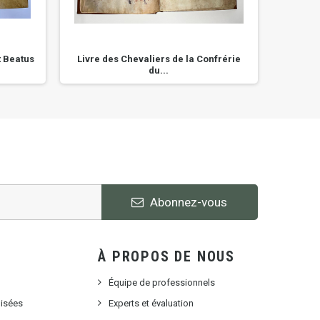
t Beatus
Livre des Chevaliers de la Confrérie
Livre -
du...
Abonnez-vous
À PROPOS DE NOUS
Équipe de professionnels
lisées
Experts et évaluation