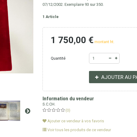
07/12/2002.
Exemplaire 93 sur 350.
1
Article
1 750,00 €
montant ht.
Quantité
AJOUTER AU P
Information du vendeur
S.C.CH.
(0)
Ajouter ce vendeur à vos favoris
Voir tous les produits de ce vendeur