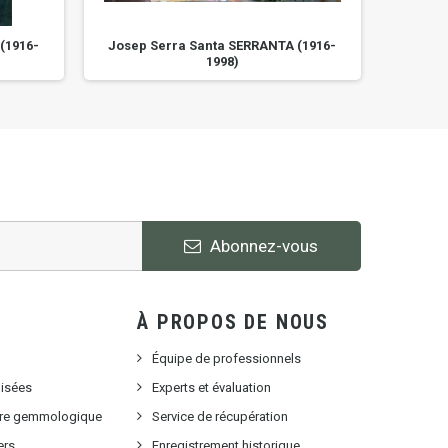
(1916-
Josep Serra Santa SERRANTA (1916-
Josep 
1998)
Abonnez-vous
À PROPOS DE NOUS
Équipe de professionnels
lisées
Experts et évaluation
oire gemmologique
Service de récupération
ers
Enregistrement historique