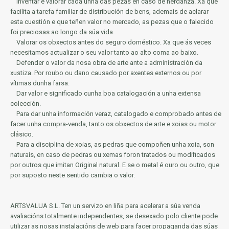
Inventar e valorar cada unha das pezas en caso de herdanza.
Xa que
facilita a tarefa familiar de distribución de bens, ademais de aclarar
esta cuestión e que teñen valor no mercado, as pezas que o falecido
foi preciosas ao longo da súa vida.
Valorar os obxectos antes do seguro doméstico.
Xa que ás veces
necesitamos actualizar o seu valor tanto ao alto coma ao baixo.
Defender o valor da nosa obra de arte ante a administración da
xustiza.
Por roubo ou dano causado por axentes externos ou por
vítimas dunha farsa.
Dar valor e significado cunha boa catalogación a unha extensa
colección.
Para dar unha información veraz, catalogado e comprobado antes de
facer unha compra-venda, tanto os obxectos de arte e xoias ou motor
clásico.
Para a disciplina de xoias, as pedras que compoñen unha xoia, son
naturais, en caso de pedras ou xemas foron tratados ou modificados
por outros que imitan Original natural.
E se o metal é ouro ou outro, que
por suposto neste sentido cambia o valor.
ARTSVALUA S.L.
Ten un servizo en liña para acelerar a súa venda
avaliacións totalmente independentes, se desexado polo cliente pode
utilizar as nosas instalacións de web para facer propaganda das súas