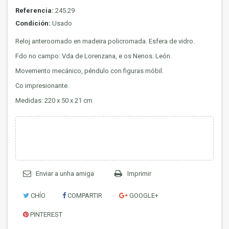
Referencia:
245.29
Condición:
Usado
Reloj anteroomado en madeira policromada.
Esfera de vidro.
Fdo no campo: Vda de Lorenzana, e os Nenos. León.
Movemento mecánico, péndulo con figuras móbil.
Co impresionante.
Medidas: 220 x 50 x 21 cm
Enviar a unha amiga
Imprimir
CHÍO
COMPARTIR
GOOGLE+
PINTEREST