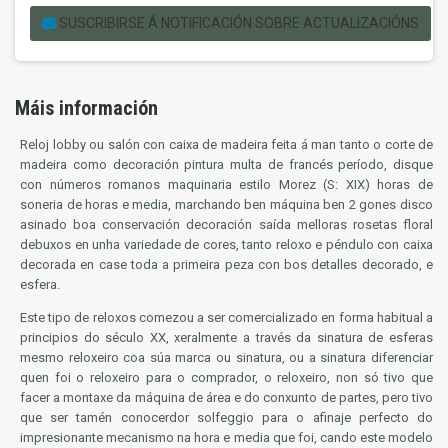
SUSCRIBIRSE Á NOTIFICACIÓN SOBRE ACTUALIZACIÓNS
Máis información
Reloj
lobby ou salón con caixa de madeira feita á man tanto o corte de
madeira como decoración pintura multa de francés período, disque
con números romanos maquinaria estilo Morez (S: XIX) horas de
soneria de horas e media, marchando ben máquina ben 2 gones disco
asinado boa conservación decoración saída melloras rosetas floral
debuxos en unha variedade de cores, tanto reloxo e péndulo con caixa
decorada en case toda a primeira peza con bos detalles decorado, e
esfera.
Este tipo de reloxos comezou a ser comercializado en forma habitual a
principios do século XX, xeralmente a través da sinatura de esferas
mesmo reloxeiro coa súa marca ou sinatura, ou a sinatura diferenciar
quen foi o reloxeiro para o comprador, o reloxeiro, non só tivo que
facer a montaxe da máquina de área e do conxunto de partes, pero tivo
que ser tamén conocerdor solfeggio para o afinaje perfecto do
impresionante mecanismo na hora e media que foi, cando este modelo