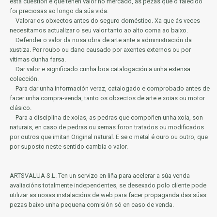
esta cuestión e que teñen valor no mercado, as pezas que o falecido
foi preciosas ao longo da súa vida.
Valorar os obxectos antes do seguro doméstico.
Xa que ás veces
necesitamos actualizar o seu valor tanto ao alto coma ao baixo.
Defender o valor da nosa obra de arte ante a administración da
xustiza.
Por roubo ou dano causado por axentes externos ou por
vítimas dunha farsa.
Dar valor e significado cunha boa catalogación a unha extensa
colección.
Para dar unha información veraz, catalogado e comprobado antes de
facer unha compra-venda, tanto os obxectos de arte e xoias ou motor
clásico.
Para a disciplina de xoias, as pedras que compoñen unha xoia, son
naturais, en caso de pedras ou xemas foron tratados ou modificados
por outros que imitan Original natural.
E se o metal é ouro ou outro, que
por suposto neste sentido cambia o valor.
ARTSVALUA S.L.
Ten un servizo en liña para acelerar a súa venda
avaliacións totalmente independentes, se desexado polo cliente pode
utilizar as nosas instalacións de web para facer propaganda das súas
pezas baixo unha pequena comisión só en caso de venda.