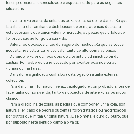
ter un profesional especializado e especializado para as seguintes
situacións:
Inventar e valorar cada unha das pezas en caso de herdanza.
Xa que
facilita a tarefa familiar de distribución de bens, ademais de aclarar
esta cuestión e que teñen valor no mercado, as pezas que o falecido
foi preciosas ao longo da súa vida.
Valorar os obxectos antes do seguro doméstico.
Xa que ás veces
necesitamos actualizar o seu valor tanto ao alto coma ao baixo.
Defender o valor da nosa obra de arte ante a administración da
xustiza.
Por roubo ou dano causado por axentes externos ou por
vítimas dunha farsa.
Dar valor e significado cunha boa catalogación a unha extensa
colección.
Para dar unha información veraz, catalogado e comprobado antes de
facer unha compra-venda, tanto os obxectos de arte e xoias ou motor
clásico.
Para a disciplina de xoias, as pedras que compoñen unha xoia, son
naturais, en caso de pedras ou xemas foron tratados ou modificados
por outros que imitan Original natural.
E se o metal é ouro ou outro, que
por suposto neste sentido cambia o valor.