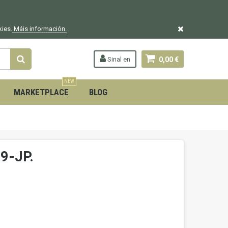
kies.
Máis información.
Sinal en
0,00 €
NEW
MARKETPLACE
BLOG
9-JP.