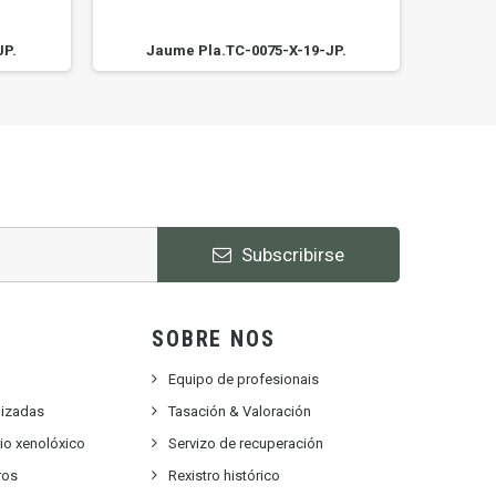
JP.
Jaume Pla.TC-0075-X-19-JP.
Ja
Subscribirse
SOBRE NOS
Equipo de profesionais
lizadas
Tasación & Valoración
rio xenolóxico
Servizo de recuperación
ros
Rexistro histórico