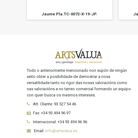
JP.
Jaume Pla.TC-0072-X-19-JP.
Ja
Todo o anteriormente mencionado non supón de ningún
xeito obter a posibilidade de demostrar a nosa
versatilidade tanto no rigor das nosas valoracións como
nas valoracións e no terreo comercial formando un equipo
con quen busca os mesmos intereses.
Att. Cliente:
93 527 54 46
Fax:
+34 93 494 96 97
Internacional:
+34
93 494 96 96
Email:
info@artsvalua.es