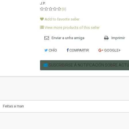
J.P.
(0)
Add to favorite seller
View more products of this seller
Enviar a unha amiga
Imprimir
CHÍO
COMPARTIR
GOOGLE+
SUSCRIBIRSE Á NOTIFICACIÓN SOBRE ACT
Feitas a man