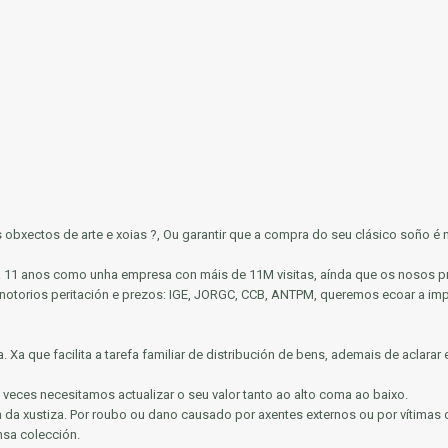
us obxectos de arte e xoias ?, Ou garantir que a compra do seu clásico soño é
bra 11 anos como unha empresa con máis de 11M visitas, aínda que os nosos p
 notorios
peritación e prezos: IGE, JORGC, CCB, ANTPM, queremos ecoar a impo
a.
Xa que facilita a tarefa familiar de distribución de bens, ademais de aclara
 veces necesitamos actualizar o seu valor tanto ao alto coma ao baixo.
n da xustiza.
Por roubo ou dano causado por axentes externos ou por vítimas 
nsa colección.