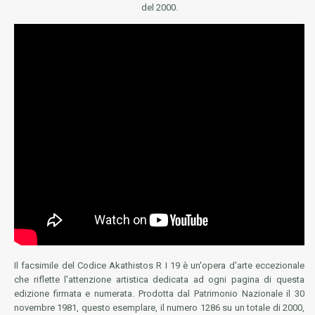
del 2000.
Il facsimile del Codice Akathistos R I 19 è un'opera d'arte eccezionale
che riflette l'attenzione artistica dedicata ad ogni pagina di questa
edizione firmata e numerata. Prodotta dal Patrimonio Nazionale il 30
novembre 1981, questo esemplare, il numero 1286 su un totale di 2000,