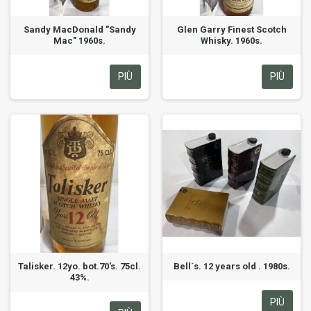
Sandy MacDonald "Sandy
Glen Garry Finest Scotch
Mac" 1960s.
Whisky. 1960s.
PIÙ
PIÙ
Talisker. 12yo. bot.70's. 75cl.
Bell´s. 12 years old . 1980s.
43%.
PIÙ