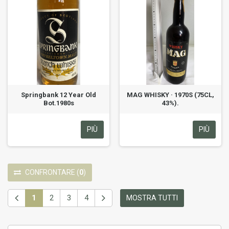
Springbank 12 Year Old
MAG WHISKY · 1970S (75CL,
Bot.1980s
43%).
PIÙ
PIÙ
CONFRONTARE
(
0
)
1
2
3
4
MOSTRA TUTTI