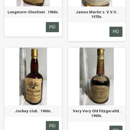
Longmorn-Glenlivet . 1960s.
James Martin´s. V.V.O .
1970s.
PIÙ
PIÙ
Jockey club . 1960s.
Very Very Old Fitzgeraltd .
1960s.
PIÙ