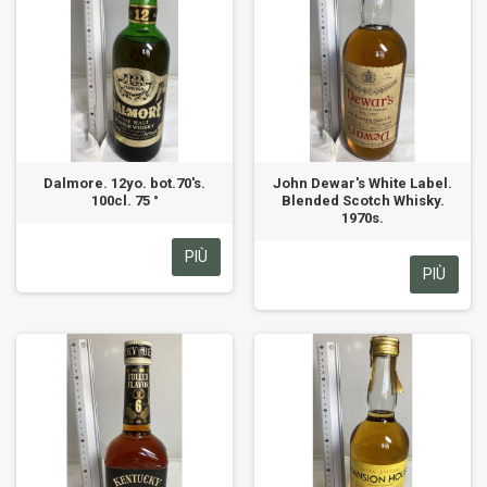
Dalmore. 12yo. bot.70's.
John Dewar's White Label.
100cl. 75 °
Blended Scotch Whisky.
1970s.
PIÙ
PIÙ