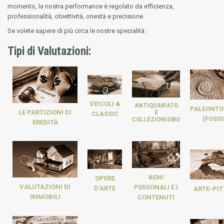
momento, la nostra performance è regolato da efficienza,
professionalità, obiettività, onestà e precisione.
Se volete sapere di più circa le nostre specialità :
Tipi di Valutazioni:
VEICOLI &
ANTIQUARIATO
PALEONTO
E
LE PARTIZIONI DI
CLASSIC
(FOSSI
COLLEZIONISMO
EREDITÀ
BENI
OPERE
VALUTAZIONI DI
PERSONALI E I
D'ARTE
ARTE-PI
IMMOBILI
CONTENUTI