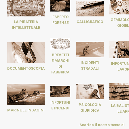
ESPERTO
GEMMOLO
CALLIGRAFICO
LA PIRATERIA
FORENSE
GIOIEL
INTELLETTUALE
BREVETTI
E MARCHI
INCIDENTI
INFORTUN
DI
STRADALI
DOCUMENTOSCOPIA
LAVO
FABBRICA
INFORTUNI
PSICOLOGIA
LA BALIST
E INCENDI
MARINE LE INDAGINI
GIURIDICA
LE AR
Scarica il nostro tasso di