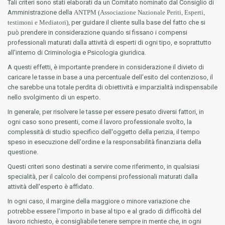
Tali criteri sono stati elaborati da un Comitato nominato dal Consiglio di
Amministrazione della
ANTPM (Associazione Nazionale Periti, Esperti,
testimoni e Mediatori),
per guidare il cliente sulla base del fatto che si
può prendere in considerazione quando si fissano i compensi
professionali maturati dalla attività di esperti di ogni tipo, e soprattutto
all'interno di Criminologia e Psicologia giuridica.
A questi effetti, è importante prendere in considerazione il divieto di
caricare le tasse in base a una percentuale dell'esito del contenzioso, il
che sarebbe una totale perdita di obiettività e imparzialità indispensabile
nello svolgimento di un esperto.
In generale, per risolvere le tasse per essere pesato diversi fattori, in
ogni caso sono presenti, come il lavoro professionale svolto, la
complessità di studio specifico dell'oggetto della perizia, il tempo
speso in esecuzione dell'ordine e la responsabilità finanziaria della
questione.
Questi criteri sono destinati a servire come riferimento, in qualsiasi
specialità, per il calcolo dei compensi professionali maturati dalla
attività dell'esperto è affidato.
In ogni caso, il margine della maggiore o minore variazione che
potrebbe essere l'importo in base al tipo e al grado di difficoltà del
lavoro richiesto, è consigliabile tenere sempre in mente che, in ogni