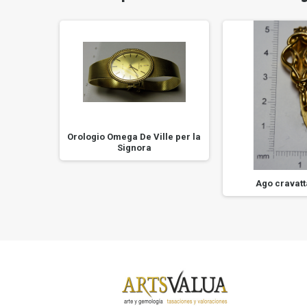
Orologio Omega De Ville per la
Signora
 in oro
Ago cravatt