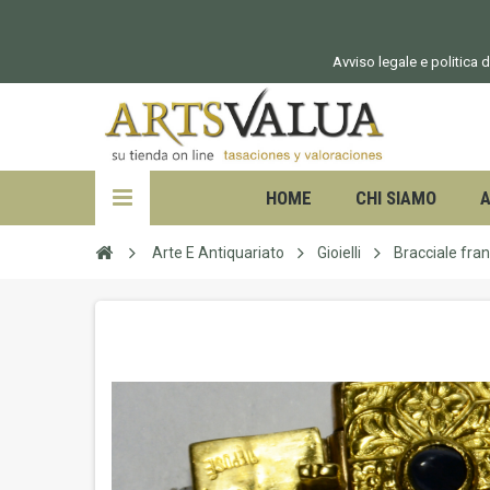
Avviso legale e politica d
HOME
CHI SIAMO
A
Arte E Antiquariato
Gioielli
Bracciale fran