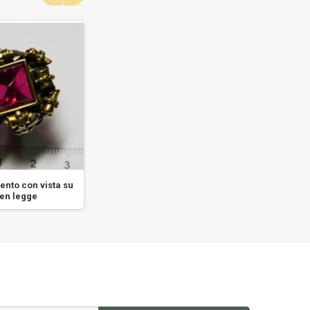
ento con vista su
Anello in oro giallo di legge
Anello 
en legge