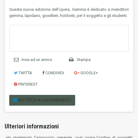
Questa nuova edizione dell'opera, Gemma è dedicato a rivenditori
gemma, lapidario, gioiellieri, hobbisti, per il soggetto e gli studenti.
Invia ad un amico
Stampa
TWITTA
CONDIVIDI
GOOGLE+
PINTEREST
NOTIFICA AGGIORNAMENTI
Ulteriori informazioni
Ha mantenuto l'approccio generale, così come l'ordine di soggetti: