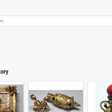
ano
gory