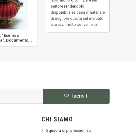
laboratorio o di iniziare nel
settore rendendolo
disponibile ea casa
il materiale
di migliore qualità sul mercato
a prezzi molto convenienti.
: “Esencia
Título: “Bambú”. Documento
Título:
a”. Documento...
notarial nº:...
Iscriviti
CHI SIAMO
Squadra di professionisti