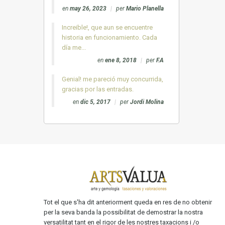
en
may 26, 2023
|
per
Mario Planella
Increible!, que aun se encuentre
historia en funcionamiento. Cada
día me...
en
ene 8, 2018
|
per
F.A
Genial! me pareció muy concurrida,
gracias por las entradas.
en
dic 5, 2017
|
per
Jordi Molina
Tot el que s'ha dit anteriorment queda en res de no obtenir
per la seva banda la possibilitat de demostrar la nostra
versatilitat tant en el rigor de les nostres taxacions i /o