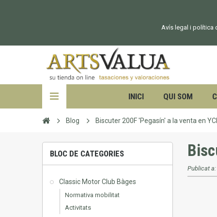
Avís legal i política
INICI
QUI SOM
C
Blog
Biscuter 200F 'Pegasín' a la venta en YC
Bisc
BLOC DE CATEGORIES
Publicat a
Classic Motor Club Bàges
Normativa mobilitat
Activitats