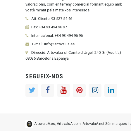
valoracions, com en terreny comercial formant equip amb
vostè mirant pels mateixos interessos.
Att. Cliente:
93 527 54 46
Fax:
+34 93 494 96 97
Internacional:
+34
93 494 96 96
E-mail: info@artsvalua.es
Direcció: Artsvalua sl, Comte d'Urgell 240, 3r (Auditia)
08036 Barcelona Espanya
SEGUEIX-NOS
ArtsvaluA.es, ArtsvaluA.com, ArtsvaluA.net Són marques i do