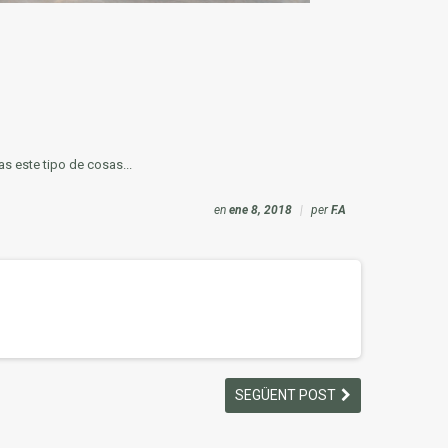
s este tipo de cosas...
en
ene 8, 2018
|
per
F.A
SEGÜENT POST