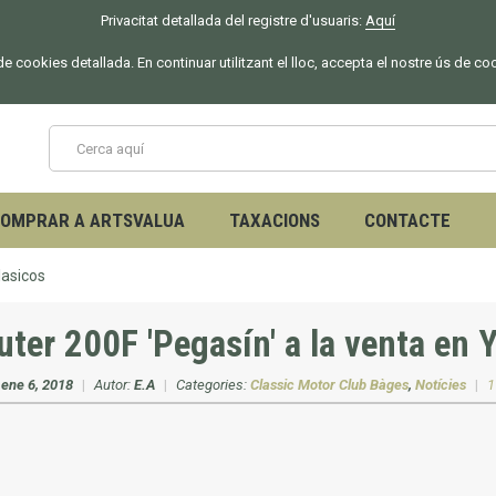
Privacitat detallada del registre d'usuaris:
Aquí
 de cookies detallada. En continuar utilitzant el lloc, accepta el nostre ús de co
OMPRAR A ARTSVALUA
TAXACIONS
CONTACTE
lasicos
uter 200F 'Pegasín' a la venta en 
:
ene 6, 2018
|
Autor:
E.A
|
Categories:
Classic Motor Club Bàges
,
Notícies
|
1