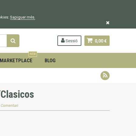
okies:
Sapiguer
més.
Sessió
0,00 €
NEW
MARKETPLACE
BLOG
YClasicos
 Comentari