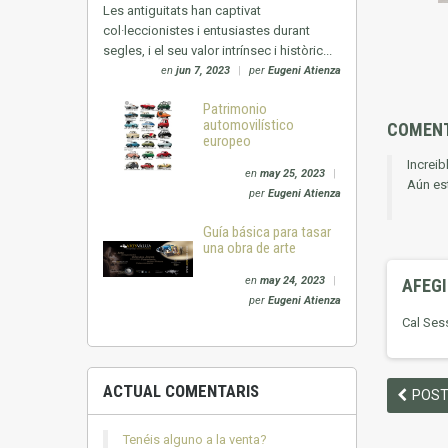
Les antiguitats han captivat
col·leccionistes i entusiastes durant
segles, i el seu valor intrínsec i històric...
en
jun 7, 2023
|
per
Eugeni Atienza
Patrimonio
automovilístico
COMEN
europeo
Increib
en
may 25, 2023
|
Aún est
per
Eugeni Atienza
Guía básica para tasar
una obra de arte
en
may 24, 2023
|
AFEG
per
Eugeni Atienza
Cal Ses
ACTUAL COMENTARIS
POST
Tenéis alguno a la venta?