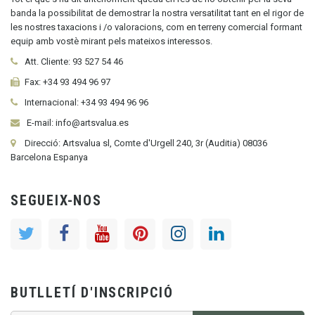
banda la possibilitat de demostrar la nostra versatilitat tant en el rigor de
les nostres taxacions i /o valoracions, com en terreny comercial formant
equip amb vostè mirant pels mateixos interessos.
Att. Cliente:
93 527 54 46
Fax:
+34 93 494 96 97
Internacional:
+34
93 494 96 96
E-mail: info@artsvalua.es
Direcció: Artsvalua sl, Comte d'Urgell 240, 3r (Auditia) 08036
Barcelona Espanya
SEGUEIX-NOS
BUTLLETÍ D'INSCRIPCIÓ