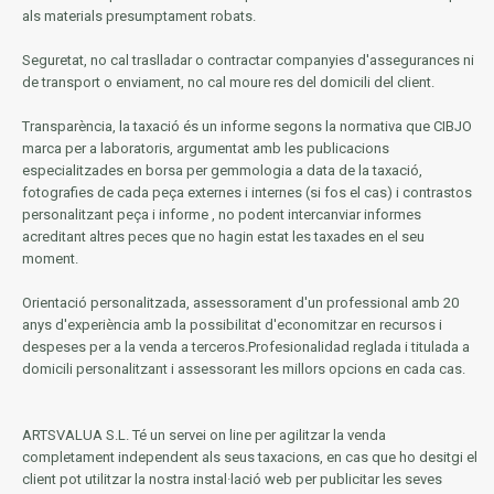
als materials presumptament robats.
Seguretat, no cal traslladar o contractar companyies d'assegurances ni
de transport o enviament, no cal moure res del domicili del client.
Transparència, la taxació és un informe segons la normativa que CIBJO
marca per a laboratoris, argumentat amb les publicacions
especialitzades en borsa per gemmologia a data de la taxació,
fotografies de cada peça externes i internes (si fos el cas) i contrastos
personalitzant peça i informe
, no podent intercanviar informes
acreditant altres peces que no hagin estat les taxades en el seu
moment.
Orientació personalitzada, assessorament d'un professional amb 20
anys d'experiència amb la possibilitat d'economitzar en recursos i
despeses per a la venda a terceros.Profesionalidad reglada i titulada a
domicili personalitzant i assessorant les millors opcions en cada cas.
ARTSVALUA S.L.
Té un servei on line per agilitzar la venda
completament independent als seus taxacions, en cas que ho desitgi el
client pot utilitzar la nostra instal·lació web per publicitar les seves