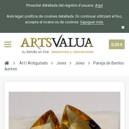
Privacitat detallada del registre d'usuaris:
Aquí
Avís legal i política de cookies detallada. En continuar utilitzant el lloc,
accepta el nostre ús de cookies:
Sapiguer
més.
0,00 €
Art I Antiguitats
Joies
Joies
Pareja de Berilos
áureos