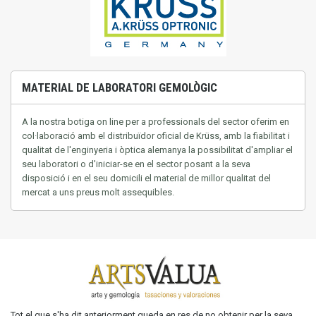
MATERIAL DE LABORATORI GEMOLÒGIC
A la nostra
botiga on line
per a professionals del
sector
oferim
en
col·laboració
amb
el distribuïdor oficial de
Krüss
,
amb
la fiabilitat
i
qualitat
de l'enginyeria
i òptica
alemanya
la possibilitat
d'ampliar el
seu
laboratori o
d'iniciar-se
en el sector
posant a la seva
disposició
i en el seu
domicili
el material
de millor
qualitat del
mercat
a uns
preus
molt
assequibles.
Tot el que s'ha dit anteriorment queda en res de no obtenir per la seva