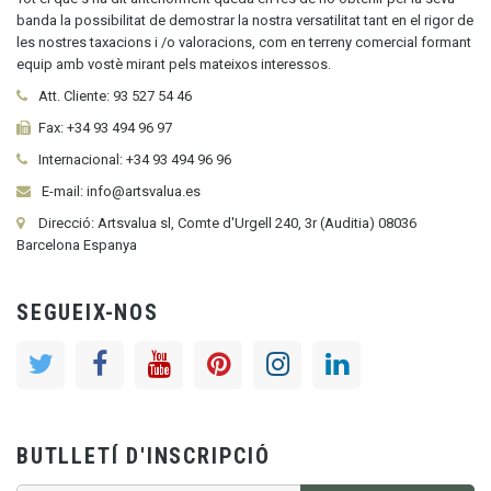
banda la possibilitat de demostrar la nostra versatilitat tant en el rigor de
les nostres taxacions i /o valoracions, com en terreny comercial formant
equip amb vostè mirant pels mateixos interessos.
Att. Cliente:
93 527 54 46
Fax:
+34 93 494 96 97
Internacional:
+34
93 494 96 96
E-mail: info@artsvalua.es
Direcció: Artsvalua sl, Comte d'Urgell 240, 3r (Auditia) 08036
Barcelona Espanya
SEGUEIX-NOS
BUTLLETÍ D'INSCRIPCIÓ