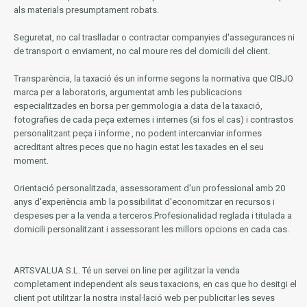
als materials presumptament robats.
Seguretat, no cal traslladar o contractar companyies d'assegurances ni
de transport o enviament, no cal moure res del domicili del client.
Transparència, la taxació és un informe segons la normativa que CIBJO
marca per a laboratoris, argumentat amb les publicacions
especialitzades en borsa per gemmologia a data de la taxació,
fotografies de cada peça externes i internes (si fos el cas) i contrastos
personalitzant peça i informe
, no podent intercanviar informes
acreditant altres peces que no hagin estat les taxades en el seu
moment.
Orientació personalitzada, assessorament d'un professional amb 20
anys d'experiència amb la possibilitat d'economitzar en recursos i
despeses per a la venda a terceros.Profesionalidad reglada i titulada a
domicili personalitzant i assessorant les millors opcions en cada cas.
ARTSVALUA S.L.
Té un servei on line per agilitzar la venda
completament independent als seus taxacions, en cas que ho desitgi el
client pot utilitzar la nostra instal·lació web per publicitar les seves