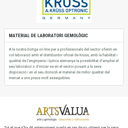
MATERIAL DE LABORATORI GEMOLÒGIC
A la nostra
botiga on line
per a professionals del
sector
oferim
en
col·laboració
amb
el distribuïdor oficial de
Krüss
,
amb
la fiabilitat
i
qualitat
de l'enginyeria
i òptica
alemanya
la possibilitat
d'ampliar el
seu
laboratori o
d'iniciar-se
en el sector
posant a la seva
disposició
i en el seu
domicili
el material
de millor
qualitat del
mercat
a uns
preus
molt
assequibles.
Tot el que s'ha dit anteriorment queda en res de no obtenir per la seva