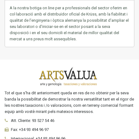
A la nostra
botiga on line
per a professionals del
sector
oferim
en
col·laboració
amb
el distribuïdor oficial de
Krüss
,
amb
la fiabilitat
i
qualitat
de l'enginyeria
i òptica
alemanya
la possibilitat
d'ampliar el
seu
laboratori o
d'iniciar-se
en el sector
posant a la seva
disposició
i en el seu
domicili
el material
de millor
qualitat del
mercat
a uns
preus
molt
assequibles.
Tot el que s'ha dit anteriorment queda en res de no obtenir per la seva
banda la possibilitat de demostrar la nostra versatilitat tant en el rigor de
les nostres taxacions i /o valoracions, com en terreny comercial formant
equip amb vostè mirant pels mateixos interessos.
Att. Cliente:
93 527 54 46
Fax:
+34 93 494 96 97
Internacional:
+34
93 494 96 96