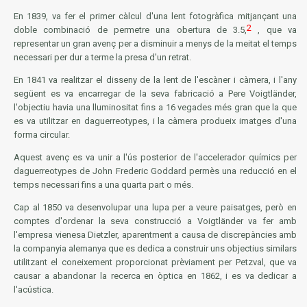
En 1839, va fer el primer càlcul d'una lent fotogràfica mitjançant una
2
doble combinació de permetre una obertura de 3.5,
, que va
representar un gran avenç per a disminuir a menys de la meitat el temps
necessari per dur a terme la presa d'un retrat.
En 1841 va realitzar el disseny de la lent de l'escàner i càmera, i l'any
següent es va encarregar de la seva fabricació a Pere Voigtländer,
l'objectiu havia una lluminositat fins a 16 vegades més gran que la que
es va utilitzar en daguerreotypes, i la càmera produeix imatges d'una
forma circular.
Aquest avenç es va unir a l'ús posterior de l'accelerador químics per
daguerreotypes de John Frederic Goddard permès una reducció en el
temps necessari fins a una quarta part o més.
Cap al 1850 va desenvolupar una lupa per a veure paisatges, però en
comptes d'ordenar la seva construcció a
Voigtländer
va fer amb
l'empresa vienesa
Dietzler
, aparentment a causa de discrepàncies amb
la companyia alemanya que es dedica a construir uns objectius similars
utilitzant el coneixement proporcionat prèviament per Petzval, que va
causar a abandonar la recerca en òptica en 1862, i es va dedicar a
l'acústica.