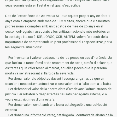
objectes d'art i joies ?, o assegurar-se que la compra del clàssic dels
seus somnis està en l'estat en el qual s'especifica.
Des de l'experiència de Artsvalua SL, que aquest proper any celebra 11
anys com a empresa amb més de 11M visites, encara que els nostres
professionals compten amb un bagatge de més de 25 anys en el
sector, col·legiats, i associats a les entitats nacionals més notòries en
la
peritatge i taxació: IGE, JORGC, CCB, ANTPM, volem fer ressò de la
importància de comptar amb un perit professional i especialitzat, per a
les següents situacions:
Per inventariar i valorar cadascuna de les peces en cas d'herència.
Ja
que facilita la tasca familiar de repartiment de béns, a més d'aclarir que
es tracta i quin valor tenen al mercat, aquelles peces que la persona
morta va ser atresorant al llarg de la seva vida.
Per donar valor als objectes davant l'assegurança llar.
Ja que en
ocasions necessitem actualitzar el seu valor tant a l'alta com a la baixa.
Per defensar el valor de la nostra obra d'art davant l'administració de
justícia.
Per robatori o desperfectes causats per agents externs, o a
veure estat víctimes d'una estafa.
Per donar valor i sentit amb una bona catalogació a una col·lecció
extensa.
Per donar una informació veraç, catalogada i contrastada abans de la