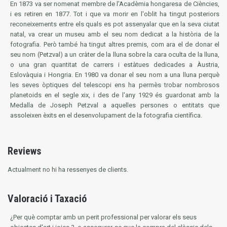
En 1873 va ser nomenat membre de l'Acadèmia hongaresa de Ciències,
i es retiren en 1877. Tot i que va morir en l'oblit ha tingut posteriors
reconeixements entre els quals es pot assenyalar que en la seva ciutat
natal, va crear un museu amb el seu nom dedicat a la història de la
fotografia. Però també ha tingut altres premis, com ara el de donar el
seu nom (Petzval) a un cràter de la lluna sobre la cara oculta de la lluna,
o una gran quantitat de carrers i estàtues dedicades a Àustria,
Eslovàquia i Hongria. En 1980 va donar el seu nom a una lluna perquè
les seves òptiques del telescopi ens ha permès trobar nombrosos
planetoids en el segle xix, i des de l'any 1929 és guardonat amb la
Medalla de Joseph Petzval
a aquelles persones o entitats que
assoleixen èxits en el desenvolupament de la fotografia científica.
Reviews
Actualment no hi ha ressenyes de clients.
Valoració i Taxació
¿Per què comptar amb un perit professional per valorar els seus