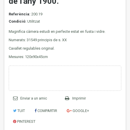
de l'any 1900.
Referència:
200.19
Condició:
Utilitzat
Magnifica càmera estudi en perfecte estat en fusta i vidre.
Numerats: 31549 principis de s. XX
Cavallet regulables original.
Mesures: 120x90x45cm
Enviar a un amic
Imprimir
TUIT
COMPARTIR
GOOGLE+
PINTEREST