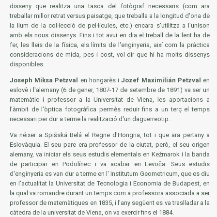
disseny que realitza una tasca del fotògraf necessaris (com ara
treballar millor retrat versus paisatge, que treballa a la longitud d'ona de
la llum de la col·lecció de pel·lícules, etc.) encara s'utilitza a l'uníson
amb els nous dissenys. Fins i tot avui en dia el treball de la lent ha de
fer, les lleis de la física, els límits de l'enginyeria, així com la pràctica
consideracions de mida, pes i cost, vol dir que hi ha molts dissenys
disponibles.
Joseph Miksa Petzval
en hongarès i
Jozef Maximilián Petzval
en
eslovè i l'alemany (6 de gener, 1807-17 de setembre de 1891) va ser un
matemàtic i professor a la Universitat de Viena, les aportacions a
l'àmbit de l'òptica fotogràfica permès reduir fins a un terç el temps
necessari per dur a terme la realització d'un daguerreotip.
Va néixer a Spišská Belá el Regne d'Hongria, tot i que ara pertany a
Eslovàquia. El seu pare era professor de la ciutat, però, el seu origen
alemany, va iniciar els seus estudis elementals en Kežmarok i la banda
de participar en Podolínec i va acabar en Levoča. Seus estudis
d'enginyeria es van dur a terme en l'
Institutum Geometricum
, que es diu
en l'actualitat la Universitat de Tecnologia i Economia de Budapest, en
la qual va romandre durant un temps com a professora associada a ser
professor de matemàtiques en 1835, i l'any següent es va traslladar a la
càtedra de la universitat de Viena, on va exercir fins el 1884.