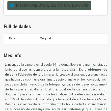
NOTIFICAR-ME SOBRE LES ACTUALITZACIONS
Full de dades
Estat
Original
Més info
L'invent de la càmera en el segle 19 ha donat lloc a una gran varietat de
lents de dissenys pensats per a la fotografia . Els
problemes de
disseny l'objectiu de la càmera
, la creació d'una lent per a una tasca
que hauria de cobrir una gran imatge avió plana, eren ben conegut, fins i
tot abans de la invenció de la fotografia,a causa del desenvolupament
de lents per a treballar amb el pla focal de la càmera obscura , un
dispositiu per a la projecció de les imatges utilitzades com a novetat, i
amb l'ajut del dibuix d'un artista que ha existit durant centenars d'anys.
Des de la invenció de la fotografia molts tipus de lents s'han intentat.
La successió de dissenys mai no va ser uniforme ja que un vell de