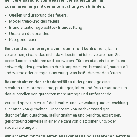
der bereitstellung von weiteren dienstleistungen im
zusammenhang mit der untersuchung von bränden:
Quellen und ursprung des feuers.
Modell trend-und des feuers.
Brand situationsgerechtes/ Brandstiftung.
Ursachen des brandes.
Kategorie feuer.
Ein brand ist ein ereignis von feuer nicht kontrolliert
, kann
verbrennen, etwas, das nicht dazu bestimmt ist zu verbrennen. Sie
beeinflussen strukturen und lebewesen. Für den start ein feuer, ist es
notwendig, den gemeinsam drei komponenten: brennstoff, sauerstoff
und wärme oder energie-aktivierung, was heißt dreieck des feuers.
Rekonstruktion der schadensfälle
auf der grundlage einer
sichtkontrolle, probenahme, prüfungen, labor-und foto-reportage, um
das ausstellen von gutachten mehr strenge und umfassende.
Wir sind spezialisiert auf die bearbeitung, verwaltung und entwicklung
aller arten von gutachten. Unser team von sachverständigen
durchgeführt, gutachten, stellungnahmen und berichte, expertisen,
gerichts-und teilweise in einer vielzahl von disziplinen und/oder
spezialisierungen.
Wir arbeiten mit fachleuten anerkannten und erfahrenen betonte