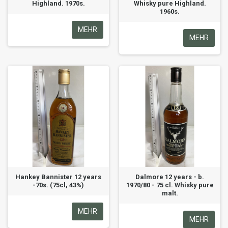
Highland. 1970s.
Whisky pure Highland.
1960s.
MEHR
MEHR
Hankey Bannister 12 years
Dalmore 12 years - b.
-70s. (75cl, 43%)
1970/80 - 75 cl. Whisky pure
malt.
MEHR
MEHR