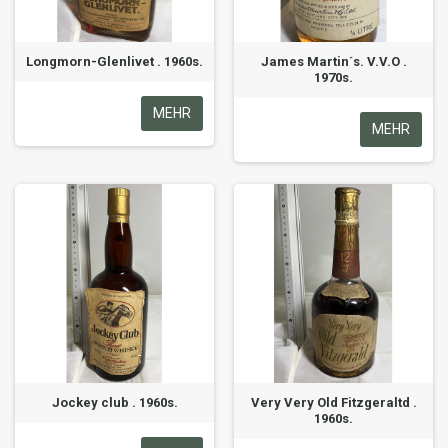
Longmorn-Glenlivet . 1960s.
James Martin´s. V.V.O .
1970s.
MEHR
MEHR
Jockey club . 1960s.
Very Very Old Fitzgeraltd .
1960s.