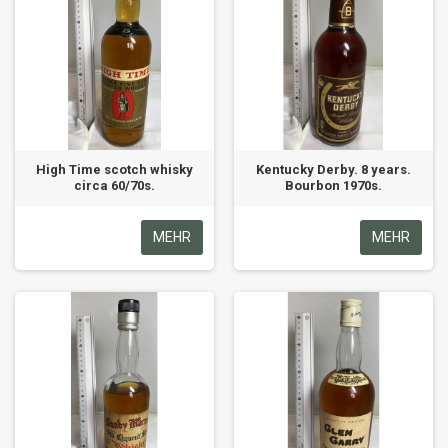
High Time scotch whisky
Kentucky Derby. 8 years.
circa 60/70s.
Bourbon 1970s.
MEHR
MEHR