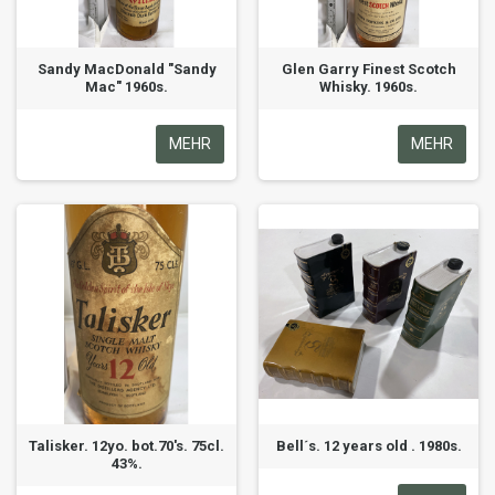
Sandy MacDonald "Sandy
Glen Garry Finest Scotch
Mac" 1960s.
Whisky. 1960s.
MEHR
MEHR
Talisker. 12yo. bot.70's. 75cl.
Bell´s. 12 years old . 1980s.
43%.