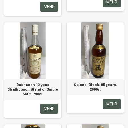
MEHR
MEHR
Buchanan 12 yeas
Colonel Black. 05 years.
Strathconon Blend of Single
2000s.
Malt.1980s.
MEHR
MEHR