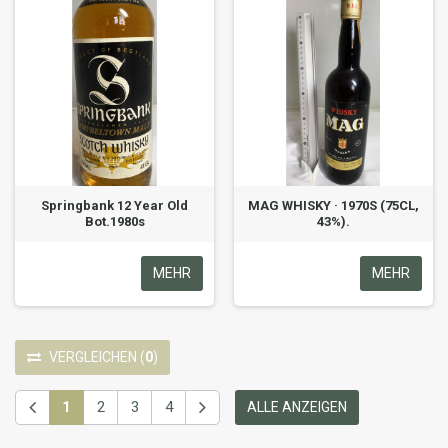
Springbank 12 Year Old
MAG WHISKY · 1970S (75CL,
Bot.1980s
43%).
MEHR
MEHR
VERGLEICHEN
(
0
)
1
2
3
4
ALLE ANZEIGEN