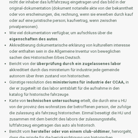
nicht der inhaber das luftfahrzeug eingetragen und das bild in der
original-dokumentation (dokument notarielle akte von der bekanntheit
oder von erscheinungen, die; rechnung, wenn sie erwerben durch kauf
oder auf eine juristische person; kaufvertrag, wenn zwischen
privatpersonen).
Wie viel dokumentation verfügbar, um aufschluss über die
eigenschaften des autos
.
Akkreditierung dokumentarische erklärung von kulturellem interesse
oder enthalten sein in die Allgemeine Inventur von beweglichen
sachen des Historischen Erbes Deutsch.
Bericht von der
überprüfung durch ein zugelassenes labor
akkreditiert durch das ministerium für industrie jede gemeinde
autonom über ihren zustand von historischen.
Günstige resolution des
ministeriums für industrie der CCAA,
in
der er zugeteilt ist das labor amtsblatt für die aufnahme in den
katalog für historische fahrzeuge.
Karte von
technischen untersuchung
erteilt, die durch eine u HU
von der provinz des wohnsitzes der betroffenen person, der zufolge
die zulassung als fahrzeug historischen. Einmal beseitigt die HU und
zusammen mit dem bericht des labors der zulassungsstelle,
luftfahrzeug eingetragen das auto als historisch.
Bericht vom
hersteller oder von einem club-oldtimer
, hervorgeht,
dass die gründe für die berücksichtigung von historischen,