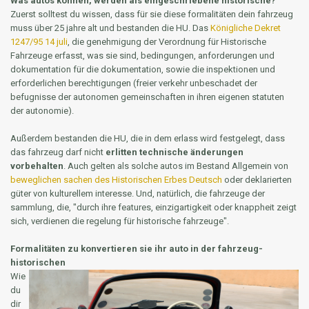
Was autos können, werden als eingeschriebene historische?
Zuerst solltest du wissen, dass für sie diese formalitäten dein fahrzeug
muss über 25 jahre alt und bestanden die HU. Das
Königliche Dekret
1247/95 14 juli
, die genehmigung der Verordnung für Historische
Fahrzeuge erfasst, was sie sind, bedingungen, anforderungen und
dokumentation für die dokumentation, sowie die inspektionen und
erforderlichen berechtigungen (freier verkehr unbeschadet der
befugnisse der autonomen gemeinschaften in ihren eigenen statuten
der autonomie).
Außerdem bestanden die HU, die in dem erlass wird festgelegt, dass
das fahrzeug darf nicht
erlitten technische änderungen
vorbehalten
. Auch gelten als solche autos im Bestand Allgemein von
beweglichen sachen des Historischen Erbes Deutsch
oder deklarierten
güter von kulturellem interesse. Und, natürlich, die fahrzeuge der
sammlung, die, "durch ihre features, einzigartigkeit oder knappheit zeigt
sich, verdienen die regelung für historische fahrzeuge".
Formalitäten zu konvertieren sie ihr auto in der fahrzeug-
historischen
Wie
du
dir