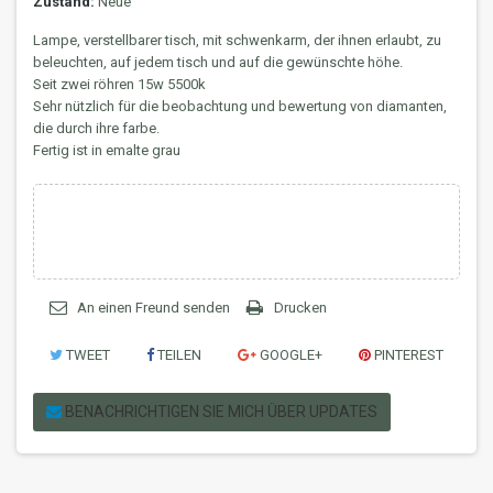
Zustand:
Neue
Lampe, verstellbarer tisch, mit schwenkarm, der ihnen erlaubt, zu
beleuchten, auf jedem tisch und auf die gewünschte höhe.
Seit zwei röhren 15w 5500k
Sehr nützlich für die beobachtung und bewertung von diamanten,
die durch ihre farbe.
Fertig ist in emalte grau
An einen Freund senden
Drucken
TWEET
TEILEN
GOOGLE+
PINTEREST
BENACHRICHTIGEN SIE MICH ÜBER UPDATES