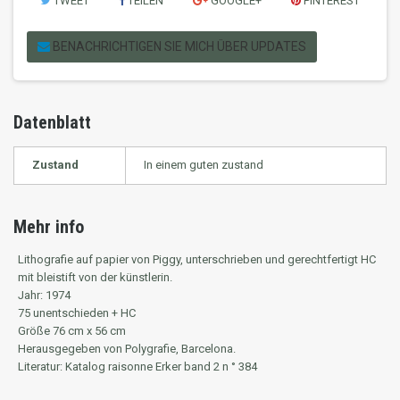
TWEET
TEILEN
GOOGLE+
PINTEREST
BENACHRICHTIGEN SIE MICH ÜBER UPDATES
Datenblatt
Zustand
In einem guten zustand
Mehr info
Lithografie auf papier von Piggy, unterschrieben und gerechtfertigt HC
mit bleistift von der künstlerin.
Jahr: 1974
75 unentschieden + HC
Größe 76 cm x 56 cm
Herausgegeben von Polygrafie, Barcelona.
Literatur: Katalog raisonne Erker band 2 n ° 384