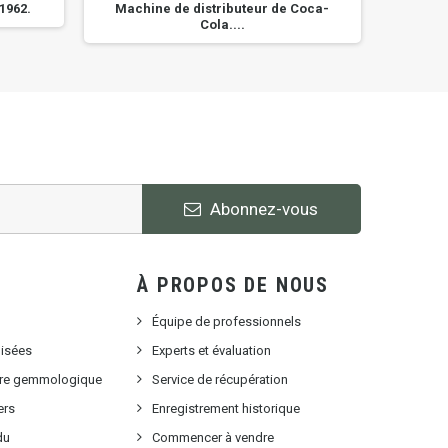
1962.
Machine de distributeur de Coca-
Juke
Cola....
Abonnez-vous
À PROPOS DE NOUS
Équipe de professionnels
lisées
Experts et évaluation
oire gemmologique
Service de récupération
ers
Enregistrement historique
du
Commencer à vendre