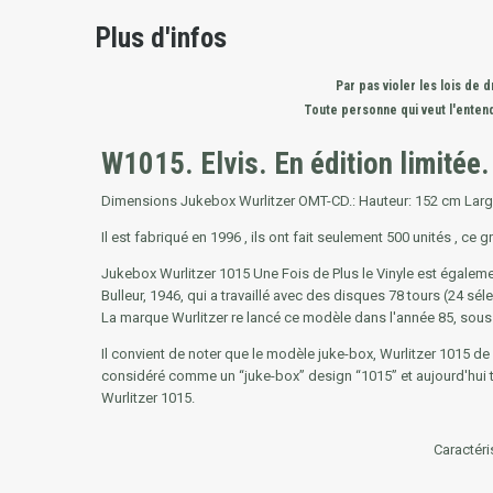
Plus d'infos
Par pas violer les lois d
Toute personne qui veut l'enten
W1015. Elvis. En édition limitée
Dimensions Jukebox Wurlitzer OMT-CD.: Hauteur: 152 cm Large
Il est fabriqué en 1996 , ils ont fait seulement 500 unités , ce g
Jukebox Wurlitzer 1015 Une Fois de Plus le Vinyle est égaleme
Bulleur, 1946, qui a travaillé avec des disques 78 tours (24 sél
La marque Wurlitzer re lancé ce modèle dans l'année 85, sous 
Il convient de noter que le modèle juke-box, Wurlitzer 1015 de 
considéré comme un “juke-box” design “1015” et aujourd'hui 
Wurlitzer 1015.
Caractéri