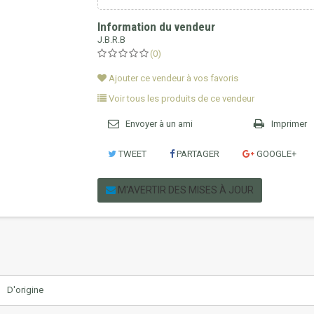
Information du vendeur
J.B.R.B
(0)
Ajouter ce vendeur à vos favoris
Voir tous les produits de ce vendeur
Envoyer à un ami
Imprimer
TWEET
PARTAGER
GOOGLE+
M'AVERTIR DES MISES À JOUR
D'origine