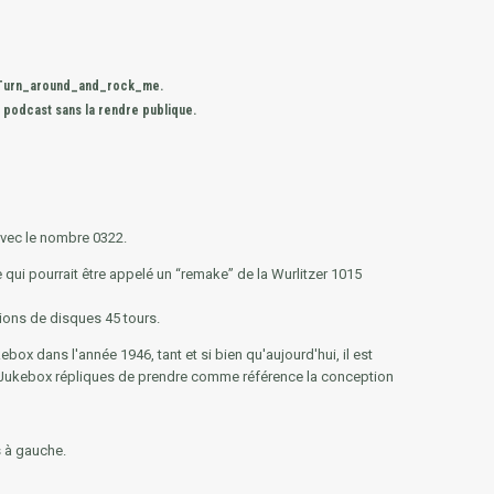
_-_Turn_around_and_rock_me.
n
podcast sans la rendre publique.
é avec le nombre 0322.
qui pourrait être appelé un “remake” de la Wurlitzer 1015
ions de disques 45 tours.
box dans l'année 1946, tant et si bien qu'aujourd'hui, il est
, Jukebox répliques de prendre comme référence la conception
s à gauche.