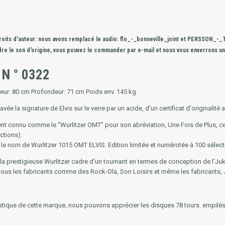
e droits d'auteur: nous avons remplacé le audio: flo_-_bonneville_joint et PERSSON
dre le son d'origine, vous pouvez le commander par e-mail et nous vous enverrons u
. N ° 0322
ur: 80 cm Profondeur: 71 cm Poids env. 145 kg
ravée la signature de Elvis sur le verre par un acide, d'un certificat d'originalit
nt connu comme le “Wurlitzer OMT” pour son abréviation, Une Fois de Plus, ce 
ections).
le nom de Wurlitzer 1015 OMT ELVIS. Edition limitée et numérotée à 100 sélect
la prestigieuse Wurlitzer cadre d'un tournant en termes de conception de l'Juke
tous les fabricants comme des Rock-Ola, Son Loisirs et même les fabricants
stique de cette marque, nous pouvons apprécier les disques 78 tours. empilé