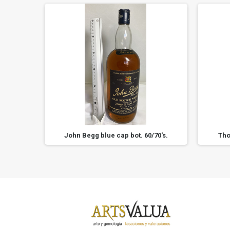
s.
John Begg blue cap bot. 60/70's.
Tho