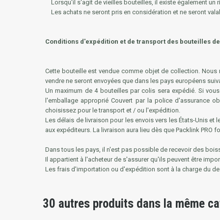
Lorsqu'il s'agit de vieilles bouteilles, il existe également un r
Les achats ne seront pris en considération et ne seront valab
Conditions d'expédition et de transport des bouteilles d
Cette bouteille est vendue comme objet de collection. Nous
vendre ne seront envoyées que dans les pays européens suivan
Un maximum de 4 bouteilles par colis sera expédié. Si vous 
l'emballage approprié Couvert par la police d'assurance obl
choisissez pour le transport et / ou l'expédition.
Les délais de livraison pour les envois vers les États-Unis et
aux expéditeurs. La livraison aura lieu dès que Packlink PRO fo
Dans tous les pays, il n'est pas possible de recevoir des boi
Il appartient à l'acheteur de s'assurer qu'ils peuvent être impo
Les frais d'importation ou d'expédition sont à la charge du d
30 autres produits dans la même ca