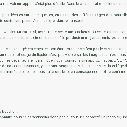
ecevoir un rapport d'état plus détaillé. Dans le cas contraire, les lots seron
 pas décrites sur les étiquettes, en raison des différents âges des bouteille
ite contre une panne / une fuite pendant le transport.
 du whisky Artsvalua sl, avant toute vente aux enchères ou vente directe. N
traire dans certaines circonstances où le producteur n'a jamais émis les timbre
rticles sont généralement en bon état. Lorsque ce n'est pas le cas, nous nou
eau de remplissage du liquide n'est pas visible sur les images fournies, nous v
r les décanteurs en céramique, nous fournirons une approximation. E *, E **, 
ur de nos connaissances, y compris lorsque nous choisissons de dater l'âge d'u
mer immédiatement et nous traiterons le lot en conséquence. L'offre confirme qu
du bouchon.
connue, nous ne garantissons donc pas du tout une capacité, un réservoir, une