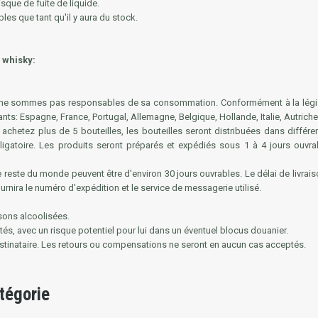
isque de fuite de liquide.
les que tant qu'il y aura du stock.
e whisky:
 ne sommes pas responsables de sa consommation. Conformément à la législat
ts: Espagne, France, Portugal, Allemagne, Belgique, Hollande, Italie, Autric
achetez plus de 5 bouteilles, les bouteilles seront distribuées dans différ
igatoire. Les produits seront préparés et expédiés sous 1 à 4 jours ouvrabl
 le reste du monde peuvent être d'environ 30 jours ouvrables. Le délai de livr
urnira le numéro d'expédition et le service de messagerie utilisé.
ssons alcoolisées.
rtés, avec un risque potentiel pour lui dans un éventuel blocus douanier.
estinataire. Les retours ou compensations ne seront en aucun cas acceptés.
tégorie