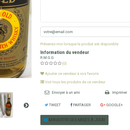
Prévenez-moi lorsque le produit est disponible
Information du vendeur
R.M.G.G
(0)
Ajouter ce vendeur à vos favoris
Voir tous les produits de ce vendeur
Envoyer à un ami
Imprimer
TWEET
PARTAGER
GOOGLE+
M'AVERTIR DES MISES À JOUR