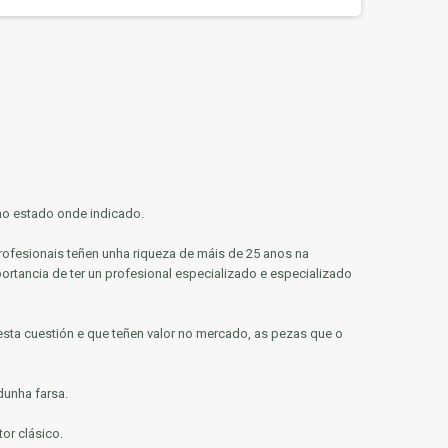
 no estado onde indicado.
rofesionais teñen unha riqueza de máis de 25 anos na
rtancia de ter un profesional especializado e especializado
r esta cuestión e que teñen valor no mercado, as pezas que o
dunha farsa.
or clásico.