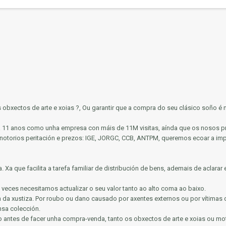
us obxectos de arte e xoias ?, Ou garantir que a compra do seu clásico soño é
bra 11 anos como unha empresa con máis de 11M visitas, aínda que os nosos p
 notorios
peritación e prezos: IGE, JORGC, CCB, ANTPM, queremos ecoar a impo
a.
Xa que facilita a tarefa familiar de distribución de bens, ademais de aclara
 veces necesitamos actualizar o seu valor tanto ao alto coma ao baixo.
n da xustiza.
Por roubo ou dano causado por axentes externos ou por vítimas 
nsa colección.
antes de facer unha compra-venda, tanto os obxectos de arte e xoias ou mot