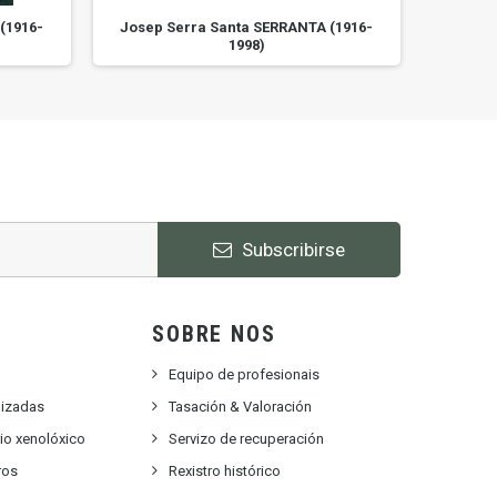
(1916-
Josep Serra Santa SERRANTA (1916-
Josep 
1998)
Subscribirse
SOBRE NOS
Equipo de profesionais
lizadas
Tasación & Valoración
rio xenolóxico
Servizo de recuperación
ros
Rexistro histórico