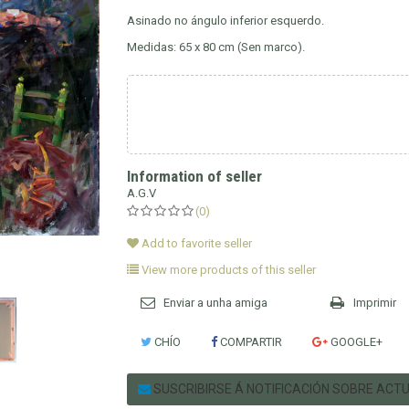
Asinado no ángulo inferior esquerdo.
Medidas: 65 x 80 cm (Sen marco).
Information of seller
A.G.V
(0)
Add to favorite seller
View more products of this seller
Enviar a unha amiga
Imprimir
CHÍO
COMPARTIR
GOOGLE+
SUSCRIBIRSE Á NOTIFICACIÓN SOBRE ACT