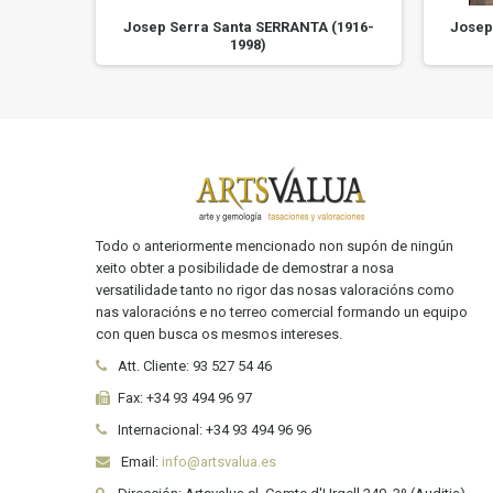
 (1916-
Josep Serra Santa SERRANTA (1916-
Josep
1998)
Todo o anteriormente mencionado non supón de ningún
xeito obter a posibilidade de demostrar a nosa
versatilidade tanto no rigor das nosas valoracións como
nas valoracións e no terreo comercial formando un equipo
con quen busca os mesmos intereses.
Att. Cliente:
93 527 54 46
Fax:
+34 93 494 96 97
Internacional:
+34
93 494 96 96
Email:
info@artsvalua.es