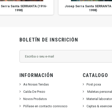
 Serra Santa SERRANTA (1916-
Josep Serra Santa SERRANTA 
1998)
1998)
BOLETÍN DE INSCRICIÓN
INFORMACIÓN
CATALOGO
As Nosas Tendas
Post poxa
Caída De Prezo
Maletas persona
Novos Produtos
Material laborato
Póñase en contacto connosco
Cajitas & esencie