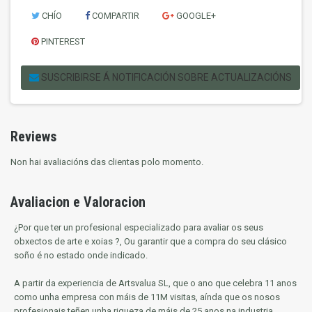
CHÍO
COMPARTIR
GOOGLE+
PINTEREST
SUSCRIBIRSE Á NOTIFICACIÓN SOBRE ACTUALIZACIÓNS
Reviews
Non hai avaliacións das clientas polo momento.
Avaliacion e Valoracion
¿Por que ter un profesional especializado para avaliar os seus
obxectos de arte e xoias ?, Ou garantir que a compra do seu clásico
soño é no estado onde indicado.
A partir da experiencia de Artsvalua SL, que o ano que celebra 11 anos
como unha empresa con máis de 11M visitas, aínda que os nosos
profesionais teñen unha riqueza de máis de 25 anos na industria,