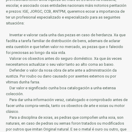
escolar, e asociado coas entidades nacionais máis notorios
peritación
e prezos: IGE, JORGC, CCB, ANTPM, queremos ecoar a importancia de
ter un profesional especializado e especializado para as seguintes
situacións:
Inventar e valorar cada unha das pezas en caso de herdanza.
Xa que
facilita a tarefa familiar de distribución de bens, ademais de aclarar
esta cuestión e que teñen valor no mercado, as pezas que o falecido
foi preciosas ao longo da súa vida.
Valorar os obxectos antes do seguro doméstico.
Xa que ás veces
necesitamos actualizar o seu valor tanto ao alto coma ao baixo.
Defender o valor da nosa obra de arte ante a administración da
xustiza.
Por roubo ou dano causado por axentes externos ou por
vítimas dunha farsa.
Dar valor e significado cunha boa catalogación a unha extensa
colección.
Para dar unha información veraz, catalogado e comprobado antes de
facer unha compra-venda, tanto os obxectos de arte e xoias ou motor
clásico.
Para a disciplina de xoias, as pedras que compoñen unha xoia, son
naturais, en caso de pedras ou xemas foron tratados ou modificados
por outros que imitan Original natural.
E se o metal é ouro ou outro, que