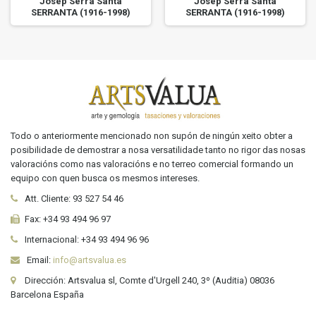
Josep Serra Santa
Josep Serra Santa
SERRANTA (1916-1998)
SERRANTA (1916-1998)
Todo o anteriormente mencionado non supón de ningún xeito obter a
posibilidade de demostrar a nosa versatilidade tanto no rigor das nosas
valoracións como nas valoracións e no terreo comercial formando un
equipo con quen busca os mesmos intereses.
Att. Cliente:
93 527 54 46
Fax:
+34 93 494 96 97
Internacional:
+34
93 494 96 96
Email:
info@artsvalua.es
Dirección: Artsvalua sl, Comte d'Urgell 240, 3º (Auditia) 08036
Barcelona España