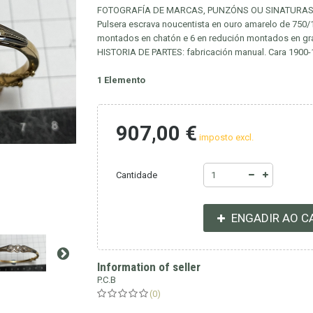
FOTOGRAFÍA DE MARCAS, PUNZÓNS OU SINATURAS: 
Pulsera escrava noucentista en ouro amarelo de 750
montados en chatón e 6 en redución montados en gr
HISTORIA DE PARTES: fabricación manual. Cara 1900-
1
Elemento
907,00 €
imposto excl.
Cantidade
ENGADIR AO C
Information of seller
P.C.B
(0)