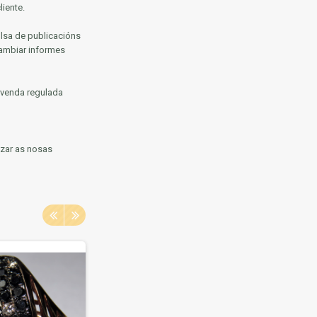
iente.
lsa de publicacións
cambiar informes
 venda regulada
izar as nosas