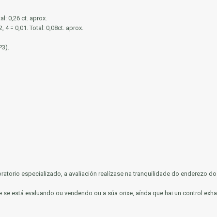
l: 0,26 ct. aprox.
4 = 0,01. Total: 0,08ct. aprox.
P3).
ratorio especializado, a avaliación realízase na tranquilidade do enderezo do 
 se está evaluando ou vendendo ou a súa orixe, aínda que hai un control exha