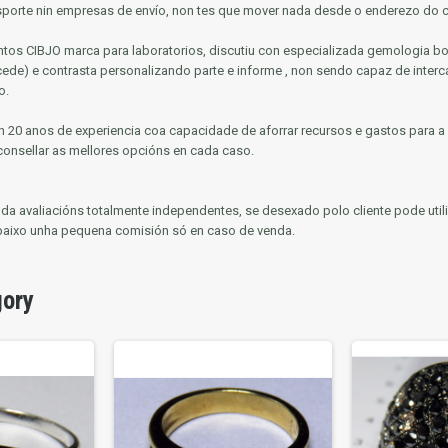
nsporte nin empresas de envío, non tes que mover nada desde o enderezo do cl
ntos CIBJO marca para laboratorios, discutiu con especializada gemologia bo
ocede) e contrasta personalizando parte e informe
, non sendo capaz de inter
o.
 20 anos de experiencia coa capacidade de aforrar recursos e gastos para a
consellar as mellores opcións en cada caso.
enda avaliacións totalmente independentes, se desexado polo cliente pode util
baixo unha pequena comisión só en caso de venda.
gory