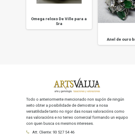
Omega reloxo De Ville para a
Sra
a virxe
Anel de ouro b
..
Todo o anteriormente mencionado non supón de ningún
xeito obter a posibilidade de demostrar a nosa
versatilidade tanto no rigor das nosas valoracións como
nas valoracións e no terreo comercial formando un equipo
con quen busca os mesmos intereses.
Att. Cliente:
93 527 54 46