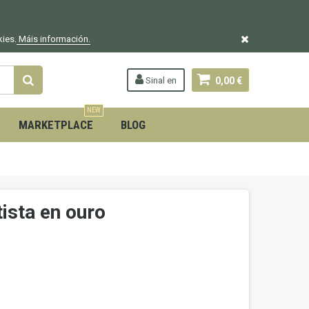
kies.
Máis información.
Sinal en
0,00 €
NEW
MARKETPLACE
BLOG
ista en ouro