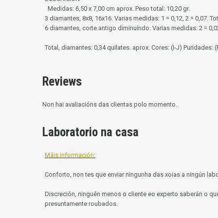
Medidas: 6,50 x 7,00 cm aprox. Peso total: 10,20 gr.
3 diamantes, 8x8, 16x16. Varias medidas: 1 = 0,12, 2 = 0,07. Tota
6 diamantes, corte antigo diminuíndo. Varias medidas: 2 = 0,02, 
Total, diamantes: 0,34 quilates. aprox. Cores: (I-J) Puridades: (
Reviews
Non hai avaliacións das clientas polo momento.
Laboratorio na casa
Máis información:
Conforto, non tes que enviar ningunha das xoias a ningún labo
Discreción, ninguén menos o cliente eo experto saberán o que
presuntamente roubados.