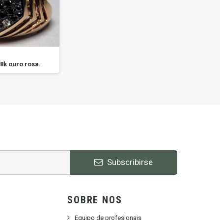
8k ouro rosa.
Anel en 18k ouro amarelo.
An
Subscribirse
SOBRE NOS
Equipo de profesionais