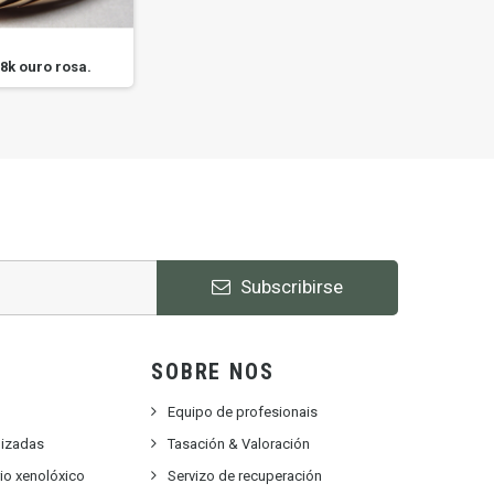
8k ouro rosa.
Anel en 18k ouro amarelo.
An
Subscribirse
SOBRE NOS
Equipo de profesionais
lizadas
Tasación & Valoración
rio xenolóxico
Servizo de recuperación