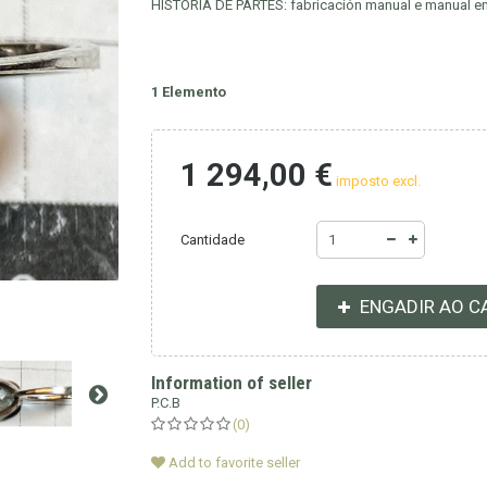
HISTORIA DE PARTES: fabricación manual e manual en
1
Elemento
1 294,00 €
imposto excl.
Cantidade
ENGADIR AO C
Information of seller
P.C.B
(0)
Add to favorite seller