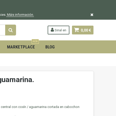
kies.
Máis información.
Sinal en
0,00 €
NEW
MARKETPLACE
BLOG
guamarina.
 central con coxín / aguamarina cortada en cabochon