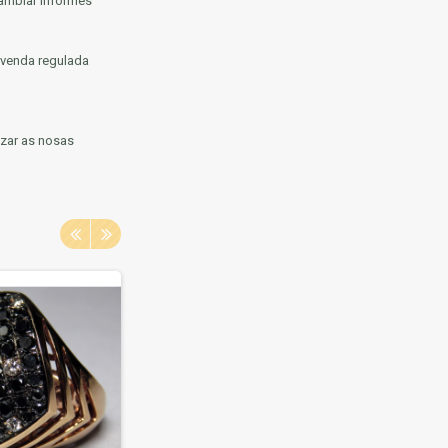
cambiar informes
 venda regulada
izar as nosas