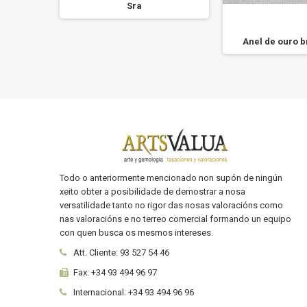
Sra
a virxe
Anel de ouro b
..
Todo o anteriormente mencionado non supón de ningún
xeito obter a posibilidade de demostrar a nosa
versatilidade tanto no rigor das nosas valoracións como
nas valoracións e no terreo comercial formando un equipo
con quen busca os mesmos intereses.
Att. Cliente:
93 527 54 46
Fax:
+34 93 494 96 97
Internacional:
+34
93 494 96 96