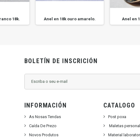
ranco 18k.
Anel en 18k ouro amarelo.
Anel en 1
BOLETÍN DE INSCRICIÓN
INFORMACIÓN
CATALOGO
As Nosas Tendas
Post poxa
Caída De Prezo
Maletas persona
Novos Produtos
Material laborato