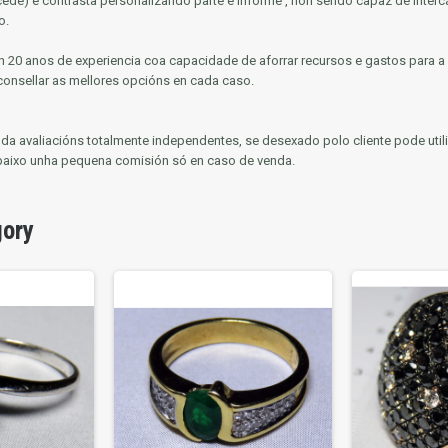
ocede) e contrasta personalizando parte e informe
, non sendo capaz de inter
o.
 20 anos de experiencia coa capacidade de aforrar recursos e gastos para a
consellar as mellores opcións en cada caso.
enda avaliacións totalmente independentes, se desexado polo cliente pode util
baixo unha pequena comisión só en caso de venda.
gory