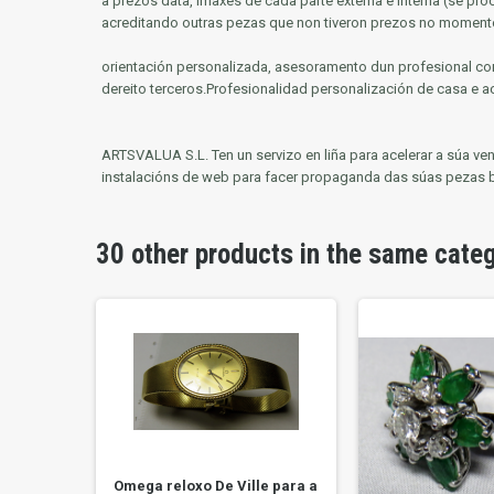
a prezos data, imaxes de cada parte externa e interna (se pr
acreditando outras pezas que non tiveron prezos no moment
orientación personalizada, asesoramento dun profesional con
dereito terceros.Profesionalidad personalización de casa e a
ARTSVALUA S.L.
Ten un servizo en liña para acelerar a súa v
instalacións de web para facer propaganda das súas pezas 
30 other products in the same cate
Omega reloxo De Ville para a