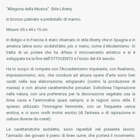
“Allegoria della Musica”. Stile Liberty
In bronzo patinato e piedistallo di marmo.
Misure: 65 x 44 x 15 cm
In Belgio e In Francia è stato chiamato in stile liberty che in Spagna e in
america latina sono soddisfatte, più o meno, come il Modernismo. Si
tratta di un potere che ha difeso il rinnovamento artistico e si è
sviluppata tra la fine dell'OTTOCENTO e l'inizio del XX secolo.
Ha lo scopo di rompere con l'Accademismo imperante, con Realismo,
Impressionismo, ecc, che conduce ad alcune opere d'arte sono ben
curati nella sua elaborazione, artigianato (contro la produzione di
massa) e con alcune caratteristiche peculiari. Sottolinea l'ispirazione
nella natura, con una preferenza per la decorazione vegetale; usa la
linea curva e l'asimmetria quasi sempre, e le ragioni sono stile. È
spesso utilizzato l'immagine femminile, con un frequente carica
erotica, e ci sono molti motivi esotici (di fantasia o di ispirazione in
culture diverse da ovest).
Le caratteristiche suddette, sono reperibili nel presente lavoro:
l'armadio dei giovani è pieno di linee curve, che porterà il movimento.