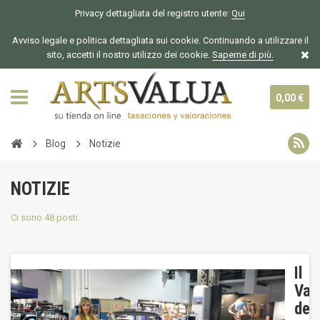
Privacy dettagliata del registro utente:
Qui
Avviso legale e politica dettagliata sui cookie. Continuando a utilizzare il
sito, accetti il nostro utilizzo dei cookie.
Saperne di più.
0,00 €
Blog
Notizie
NOTIZIE
Ci sono 48 posti.
Il
Val
dell