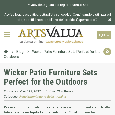
Privacy dettagliata del registro utente:
Qui
Avviso legale e politica dettagliata sui cookie. Continuando a utilizzare il
sito, accetti il nostro utilizzo dei cookie.
Saperne di più.
0,00 €
Blog
Wicker Patio Furniture Sets Perfect for the
Outdoors
Wicker Patio Furniture Sets
Perfect for the Outdoors
Pubblicato il:
oct 23, 2017
|
Autore:
Club Bàges
|
Categorie:
Regolamentazione della mobilità
Praesent in quam rutrum, venenatis arcu id, tincidunt arcu. Nulla
lobortis ante eu ligula feugiat vehicula. Curabitur auctor non