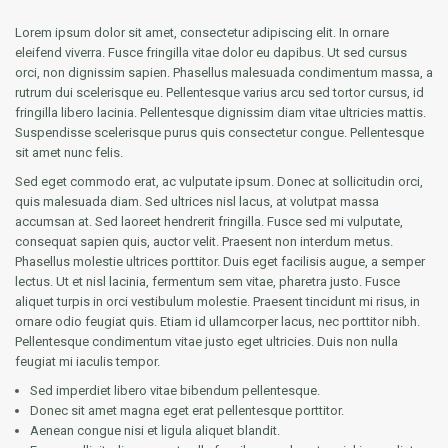
Lorem ipsum dolor sit amet, consectetur adipiscing elit. In ornare
eleifend viverra. Fusce fringilla vitae dolor eu dapibus. Ut sed cursus
orci, non dignissim sapien. Phasellus malesuada condimentum massa, a
rutrum dui scelerisque eu. Pellentesque varius arcu sed tortor cursus, id
fringilla libero lacinia. Pellentesque dignissim diam vitae ultricies mattis.
Suspendisse scelerisque purus quis consectetur congue. Pellentesque
sit amet nunc felis.
Sed eget commodo erat, ac vulputate ipsum. Donec at sollicitudin orci,
quis malesuada diam. Sed ultrices nisl lacus, at volutpat massa
accumsan at. Sed laoreet hendrerit fringilla. Fusce sed mi vulputate,
consequat sapien quis, auctor velit. Praesent non interdum metus.
Phasellus molestie ultrices porttitor. Duis eget facilisis augue, a semper
lectus. Ut et nisl lacinia, fermentum sem vitae, pharetra justo. Fusce
aliquet turpis in orci vestibulum molestie. Praesent tincidunt mi risus, in
ornare odio feugiat quis. Etiam id ullamcorper lacus, nec porttitor nibh.
Pellentesque condimentum vitae justo eget ultricies. Duis non nulla
feugiat mi iaculis tempor.
Sed imperdiet libero vitae bibendum pellentesque.
Donec sit amet magna eget erat pellentesque porttitor.
Aenean congue nisi et ligula aliquet blandit.