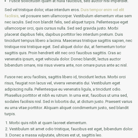
Fusce sollicitudin quam at nulla faucibus, sed auctor nisl imperdiet.
Sed vel tristique dolor, vitae interdum eros.
Duis tempor enim vel elit
facilisis,
vel posuere sem ullamcorper. Vestibulum elementum vitae sem
nec iaculis. Sed non blandit felis, sed aliquet turpis. Pellentesque eget
ullamcorper orci, quis cursus nulla. Sed sed gravida justo. Morbi
placerat dapibus felis, dapibus porttitor leo interdum pretium. Duis
tincidunt tempus libero a lacinia. Maecenas tristique sagittis sapien, nec
tristique nisi tristique eget. Sed aliquet dolor dui, at fermentum tortor
sagittis quis. Proin hendrerit elit nec orci faucibus sagittis. Cras ac
venenatis ipsum, eget vehicula dolor. Donec blandit, lectus auctor
bibendum ornare, nisi risus viverra ante, non ornare purus ante ac nisl.
Fusce nec arcu facilisis, sagittis libero id, tincidunt lectus. Morbi orci
risus, feugiat non lacus vel, viverra venenatis dui. Vestibulum eget
adipiscing nulla. Pellentesque eu venenatis ligula, a tincidunt odio.
Phasellus porttitor et nibh eu rutrum. In urna erat, faucibus ut urna sed,
sodales facilisis nisl. Sed in lobortis dui, at dictum justo. Praesent varius
eu urna vitae porttitor. Aliquam aliquet condimentum justo, sed blandit
turpis.
Morbi quis nibh at quam laoreet elementum.
Vestibulum sit amet odio tristique, faucibus est eget, bibendum dolor.
Donec a massa vulputate, ultrices est ut, sagittis leo.