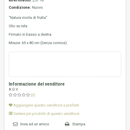
Riferimento:
257.16
Condizione:
Nuovo
“Natura morta di frutta”.
Olio su tela.
Firmato in basso a destra.
Misure: 65 x 80 cm (Senza cornice).
Informazione del venditore
A.G.V
(0)
Aggiungere questo venditore a preferiti
Vedere più prodotti di questo venditore
Invia ad un amico
Stampa