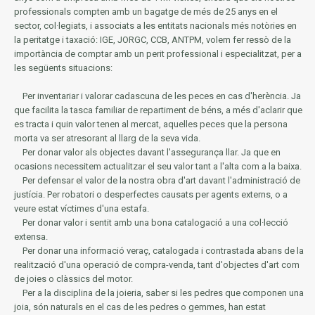
professionals compten amb un bagatge de més de 25 anys en el
sector, col·legiats, i associats a les entitats nacionals més notòries en
la
peritatge i taxació: IGE, JORGC, CCB, ANTPM, volem fer ressò de la
importància de comptar amb un perit professional i especialitzat, per a
les següents situacions:
Per inventariar i valorar cadascuna de les peces en cas d'herència.
Ja
que facilita la tasca familiar de repartiment de béns, a més d'aclarir que
es tracta i quin valor tenen al mercat, aquelles peces que la persona
morta va ser atresorant al llarg de la seva vida.
Per donar valor als objectes davant l'assegurança llar.
Ja que en
ocasions necessitem actualitzar el seu valor tant a l'alta com a la baixa.
Per defensar el valor de la nostra obra d'art davant l'administració de
justícia.
Per robatori o desperfectes causats per agents externs, o a
veure estat víctimes d'una estafa.
Per donar valor i sentit amb una bona catalogació a una col·lecció
extensa.
Per donar una informació veraç, catalogada i contrastada abans de la
realització d'una operació de compra-venda, tant d'objectes d'art com
de joies o clàssics del motor.
Per a la disciplina de la joieria, saber si les pedres que componen una
joia, són naturals en el cas de les pedres o gemmes, han estat