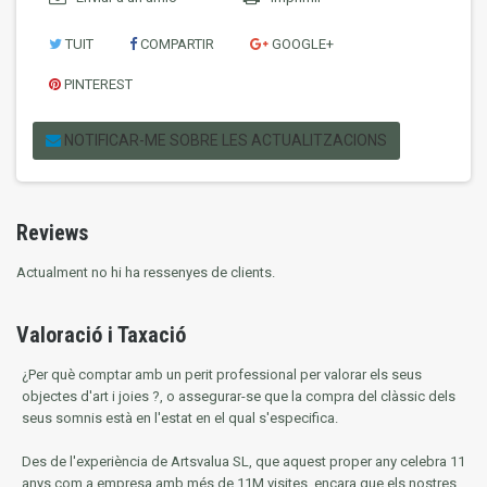
TUIT
COMPARTIR
GOOGLE+
PINTEREST
NOTIFICAR-ME SOBRE LES ACTUALITZACIONS
Reviews
Actualment no hi ha ressenyes de clients.
Valoració i Taxació
¿Per què comptar amb un perit professional per valorar els seus
objectes d'art i joies ?, o assegurar-se que la compra del clàssic dels
seus somnis està en l'estat en el qual s'especifica.
Des de l'experiència de Artsvalua SL, que aquest proper any celebra 11
anys com a empresa amb més de 11M visites, encara que els nostres