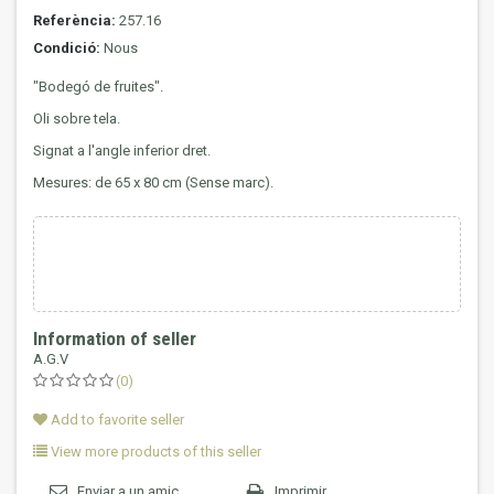
Referència:
257.16
Condició:
Nous
"Bodegó de fruites".
Oli sobre tela.
Signat a l'angle inferior dret.
Mesures: de 65 x 80 cm (Sense marc).
Information of seller
A.G.V
(0)
Add to favorite seller
View more products of this seller
Enviar a un amic
Imprimir