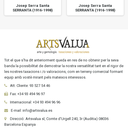
Josep Serra Santa
Josep Serra Santa
SERRANTA (1916-1998)
SERRANTA (1916-1998)
Tot el que s'ha dit anteriorment queda en res de no obtenir per la seva
banda la possibilitat de demostrar la nostra versatilitat tant en el rigor de
les nostres taxacions i /o valoracions, com en terreny comercial formant
equip amb vostè mirant pels mateixos interessos.
Att. Cliente:
93 527 54 46
Fax:
+34 93 494 96 97
Internacional:
+34
93 494 96 96
E-mail: info@artsvalua.es
Direcció: Artsvalua sl, Comte d'Urgell 240, 3r (Auditia) 08036
Barcelona Espanya